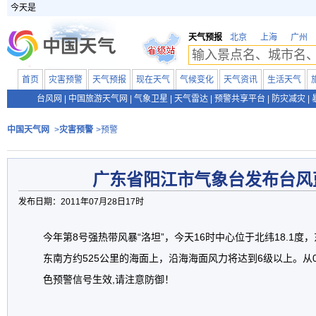
今天是
天气预报
北京
上海
广州
首页
灾害预警
天气预报
现在天气
气候变化
天气资讯
生活天气
台风网
|
中国旅游天气网
|
气象卫星
|
天气雷达
|
预警共享平台
|
防灾减灾
|
中国天气网
>
灾害预警
>预警
广东省阳江市气象台发布台风
发布日期：2011年07月28日17时
今年第8号强热带风暴“洛坦”，今天16时中心位于北纬18.1度，
东南方约525公里的海面上，沿海海面风力将达到6级以上。从07
色预警信号生效,请注意防御！