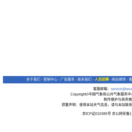
关于我们
-
营销中心
-
广告服务
-
联系我们
-
人员招聘
-
网站律师
-
客服邮箱：
service@wea
Copyright©中国气象局公共气象服务中心 All
制作维护与商务推
郑重声明：使用本站天气信息，请与本站联系
京ICP证010385号 京公网安备1