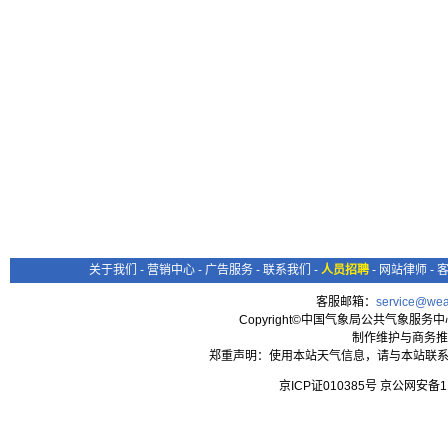
关于我们
-
营销中心
-
广告服务
-
联系我们
-
人员招聘
-
网站律师
-
客服邮箱：
service@wea
Copyright©中国气象局公共气象服务中心 All
制作维护与商务推
郑重声明：使用本站天气信息，请与本站联系
京ICP证010385号 京公网安备1