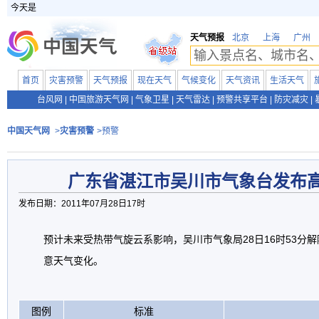
今天是
天气预报
北京
上海
广州
首页
灾害预警
天气预报
现在天气
气候变化
天气资讯
生活天气
台风网
|
中国旅游天气网
|
气象卫星
|
天气雷达
|
预警共享平台
|
防灾减灾
|
中国天气网
>
灾害预警
>预警
广东省湛江市吴川市气象台发布
发布日期：2011年07月28日17时
预计未来受热带气旋云系影响，吴川市气象局28日16时53分
意天气变化。
图例
标准