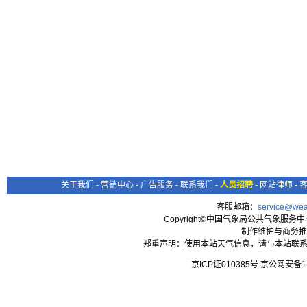
关于我们
-
营销中心
-
广告服务
-
联系我们
-
人员招聘
-
网站律师
-
客服邮箱：
service@wea
Copyright©中国气象局公共气象服务中心 All
制作维护与商务推
郑重声明：使用本站天气信息，请与本站联系
京ICP证010385号 京公网安备1