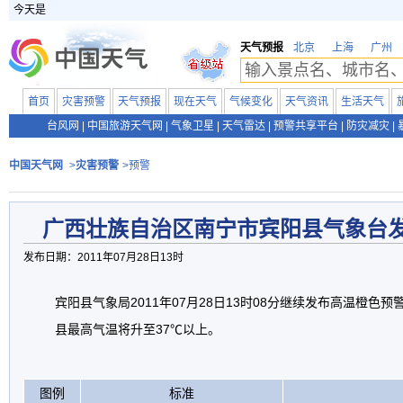
今天是
天气预报
北京
上海
广州
首页
灾害预警
天气预报
现在天气
气候变化
天气资讯
生活天气
台风网
|
中国旅游天气网
|
气象卫星
|
天气雷达
|
预警共享平台
|
防灾减灾
|
中国天气网
>
灾害预警
>预警
广西壮族自治区南宁市宾阳县气象台
发布日期：2011年07月28日13时
宾阳县气象局2011年07月28日13时08分继续发布高温橙色预
县最高气温将升至37℃以上。
图例
标准