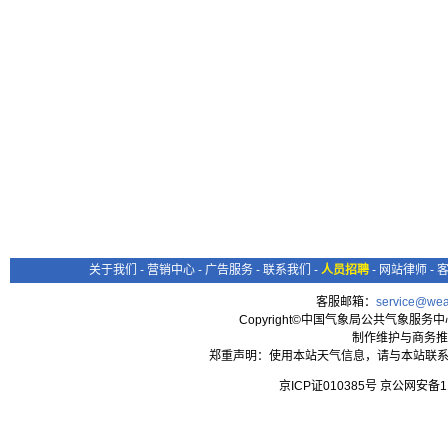
关于我们
-
营销中心
-
广告服务
-
联系我们
-
人员招聘
-
网站律师
-
客服邮箱：
service@wea
Copyright©中国气象局公共气象服务中心 All
制作维护与商务推
郑重声明：使用本站天气信息，请与本站联系
京ICP证010385号 京公网安备1