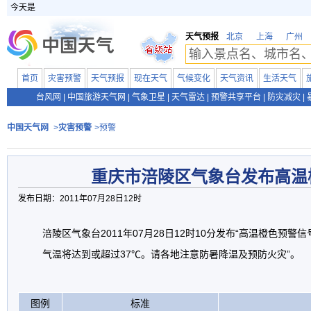
今天是
天气预报
北京
上海
广州
首页
灾害预警
天气预报
现在天气
气候变化
天气资讯
生活天气
台风网
|
中国旅游天气网
|
气象卫星
|
天气雷达
|
预警共享平台
|
防灾减灾
|
中国天气网
>
灾害预警
>预警
重庆市涪陵区气象台发布高温
发布日期：2011年07月28日12时
涪陵区气象台2011年07月28日12时10分发布“高温橙色预警
气温将达到或超过37℃。请各地注意防暑降温及预防火灾”。
图例
标准