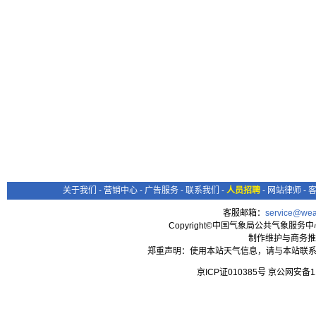
关于我们
-
营销中心
-
广告服务
-
联系我们
-
人员招聘
-
网站律师
-
客服邮箱：
service@wea
Copyright©中国气象局公共气象服务中心 All
制作维护与商务推
郑重声明：使用本站天气信息，请与本站联系
京ICP证010385号 京公网安备1