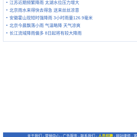
江苏近期频繁降雨 太湖水位压力增大
北京雨水来得快去得急 送来丝丝凉意
安徽霍山现短时强降雨 3小时雨量126.9毫米
北京今晨飘落小雨 气温略降 天气凉爽
长江流域降雨偏多 8日起将有较大降雨
关于我们
-
营销中心
-
广告服务
-
联系我们
-
人员招聘
-
网站律师
-