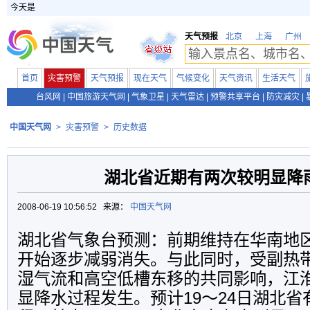
今天是
天气预报
北京
上海
广州
首页
灾害预警
天气预报
现在天气
气候变化
天气资讯
生活天气
台风网
|
中国旅游天气网
|
气象卫星
|
天气雷达
|
预警共享平台
|
防灾减灾
|
中国天气网
>
灾害预警
>
历史数据
湖北省近期有两次较明显降
2008-06-19 10:56:52 来源：
中国天气网
湖北省气象台预测：前期维持在华南地
开始逐步减弱消失。与此同时，受副热
湿气流和高空低槽东移的共同影响，江
显降水过程发生。预计19～24日湖北省