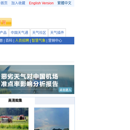
为首页
加入收藏
English Version
繁體中文
产品
中国天气通
天气社区
天气插件
普
|
百科
|
人员招聘
|
智慧气象
|
营销中心
高清图集