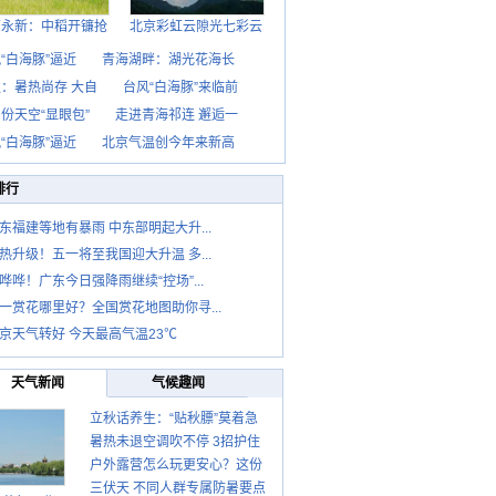
西永新：中稻开镰抢
北京彩虹云隙光七彩云
“白海豚”逼近
青海湖畔：湖光花海长
：暑热尚存 大自
台风“白海豚”来临前
份天空“显眼包”
走进青海祁连 邂逅一
“白海豚”逼近
北京气温创今年来新高
排行
东福建等地有暴雨 中东部明起大升...
热升级！五一将至我国迎大升温 多...
哗哗！广东今日强降雨继续“控场”...
一赏花哪里好？全国赏花地图助你寻...
京天气转好 今天最高气温23℃
天气新闻
气候趣闻
立秋话养生：“贴秋膘”莫着急
暑热未退空调吹不停 3招护住
先清暑再防燥
户外露营怎么玩更安心？这份
肩颈不酸痛
三伏天 不同人群专属防暑要点
攻略请收好