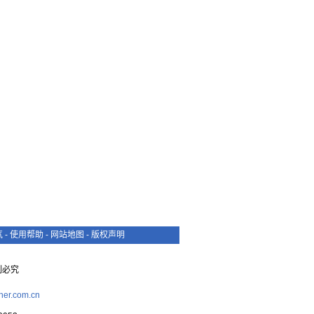
气
-
使用帮助
-
网站地图
-
版权声明
复制必究
her.com.cn