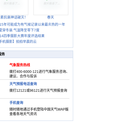
胎素抗衰神话破灭！
春天
015年可能成为有气候记录以来最炎热的一年
夏穿冬装 气温降至零下7度
014四季摄影大赛年度评选结果
手机摄影】拍拍早晨的云
服务
气象服务热线
拨打400-6000-121进行气象服务咨询、
建议、合作与投诉
天气预报电话查询
拨打12121或96121进行天气预报查询
手机查询
随时随地通过手机登陆中国天气WAP版
查看各地天气资讯