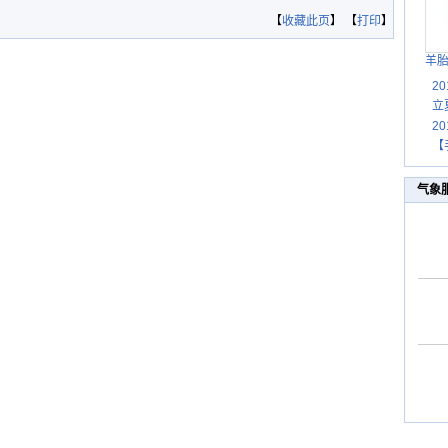
【
收藏此页
】 【
打印
】
羊
2
立
2
【
气象