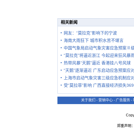
相关新闻
网友：“莫拉克”影响下的宁波
海南大雨狂下 城市积水苦不堪言
中国气象局启动气象灾害应急预案Ⅱ
“莫拉克”将逼近浙江 今起迎来狂风暴
热带风暴“天鹅”逼近 香港挂八号风球
“天鹅”逐渐逼近 广东启动应急预案应
上海市启动气象灾害三级应急机制应对
受“莫拉菲”影响 广西直接经济损失369
关于我们
-
营销中心
-
广告服务
-
Cop
郑重声明