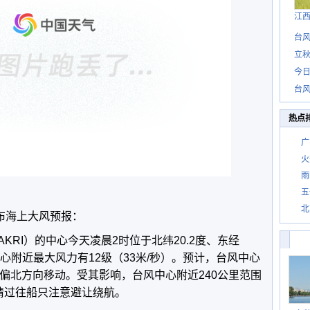
江
台风
立秋
今日
台风
热点
广
火
雨
五
北
布海上大风预报：
AKRI）的中心今天凌晨2时位于北纬20.2度、东经
，中心附近最大风力有12级（33米/秒）。预计，台风中心
偏北方向移动。受其影响，台风中心附近240公里范围
请过往船只注意避让绕航。