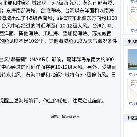
立
海北部和中部海域出现了5-7级西南风；黄海南部海域、
南风；东海南部海域、台湾海峡、台湾以东洋面和以南海
海域出现了4-5级西南风；菲律宾东北偏东方向约1100
，台风中心经过的附近洋面有10-12级大风。台湾海峡、
立
西洋面、巽他海峡、爪哇海、望加锡海峡、苏拉威西
的能见度不足10公里。其他海域能见度及天气海况条件
生活
风“娜基莉”（NAKRI）影响，琉球群岛东南大约900
其中心经过的附近洋面将有10-12级大风。另外，受锋面
风转东北风；黄海中部和北部海域将有5-7级偏南风。日
立秋
逐渐
提醒上述海域航行、作业的船舶，注意避让绕航。
立秋
秋晒
祝
编辑：超级管理员
社区