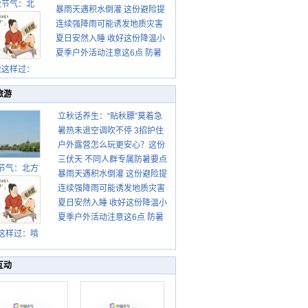
秋节气：北
暴雨天遇积水倒灌 这份避险提
请收好
连续强降雨可能诱发地质灾害
示请收好
夏日安然入睡 收好这份降温小
这些前兆要知道
夏季户外活动注意这6点 防暑
贴士
健身两不误
秋这样过：
旅游
立秋话养生：“贴秋膘”莫着急
暑热未退空调吹不停 3招护住
先清暑再防燥
户外露营怎么玩更安心？这份
肩颈不酸痛
三伏天 不同人群专属防暑要点
攻略请收好
节气：北方
暴雨天遇积水倒灌 这份避险提
请收好
转凉 南方暑
连续强降雨可能诱发地质灾害
示请收好
热仍盛
夏日安然入睡 收好这份降温小
这些前兆要知道
夏季户外活动注意这6点 防暑
贴士
健身两不误
这样过：啃
秋贴秋膘 庆
丰收迎秋来
互动