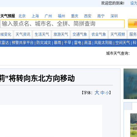
欢迎您的到来!
设
天气预报
北京
上海
广州
福州
重庆
西安
南宁
深圳
气候变化
天气资讯
生活天气
旅游天气
交通气象
农业气象
天气视频
服务
气雷达
|
预警共享平台
|
防灾减灾
|
暴雨
|
干旱
|
雷电
|
高温
|
风能太阳能
|
空间天气
|
科
城市天气查询：
莉”将转向东北方向移动
大
中
【字体：
小
】