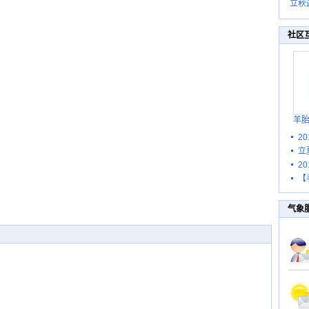
立秋
秋晒
祝
社区
羊
2
立
2
【
气象