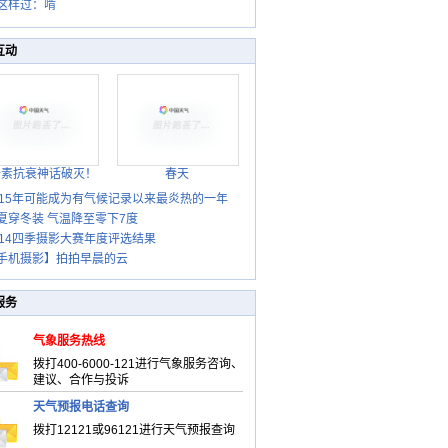
健身两不误
这样过：啃
秋贴秋膘 庆
丰收迎秋来
互动
胎素抗衰神话破灭！
春天
015年可能成为有气候记录以来最炎热的一年
夏穿冬装 气温降至零下7度
014四季摄影大赛年度评选结果
手机摄影】拍拍早晨的云
服务
气象服务热线
拨打400-6000-121进行气象服务咨询、
建议、合作与投诉
天气预报电话查询
拨打12121或96121进行天气预报查询