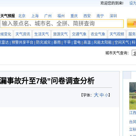
欢迎您的到来!
设
天气预报
北京
上海
广州
福州
重庆
西安
南宁
深圳
气候变化
天气资讯
生活天气
旅游天气
交通气象
农业气象
天气视频
服务
气雷达
|
预警共享平台
|
防灾减灾
|
暴雨
|
干旱
|
雷电
|
高温
|
风能太阳能
|
空间天气
|
科
城市天气查询：
漏事故升至7级”问卷调查分析
大
中
【字体：
小
】
江
台风
立秋