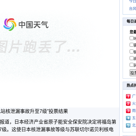
今日
台风
每日
您
热点
广
火
电站核泄漏事故升至7级”投票结果
雨
五
日报道，日本经济产业省原子能安全保安院决定将福岛第
北
7级。这使日本核泄漏事故等级与苏联切尔诺贝利核电