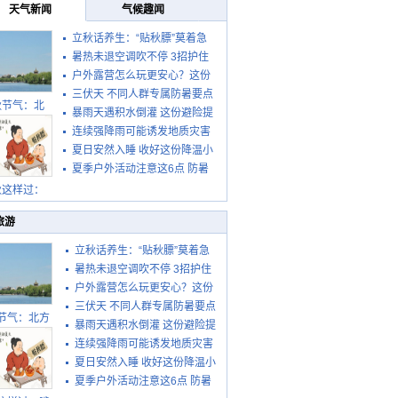
天气新闻
气候趣闻
立秋话养生：“贴秋膘”莫着急
暑热未退空调吹不停 3招护住
先清暑再防燥
户外露营怎么玩更安心？这份
肩颈不酸痛
三伏天 不同人群专属防暑要点
攻略请收好
秋节气：北
暴雨天遇积水倒灌 这份避险提
请收好
连续强降雨可能诱发地质灾害
示请收好
夏日安然入睡 收好这份降温小
这些前兆要知道
夏季户外活动注意这6点 防暑
贴士
健身两不误
秋这样过：
旅游
立秋话养生：“贴秋膘”莫着急
暑热未退空调吹不停 3招护住
先清暑再防燥
户外露营怎么玩更安心？这份
肩颈不酸痛
三伏天 不同人群专属防暑要点
攻略请收好
节气：北方
暴雨天遇积水倒灌 这份避险提
请收好
转凉 南方暑
连续强降雨可能诱发地质灾害
示请收好
热仍盛
夏日安然入睡 收好这份降温小
这些前兆要知道
夏季户外活动注意这6点 防暑
贴士