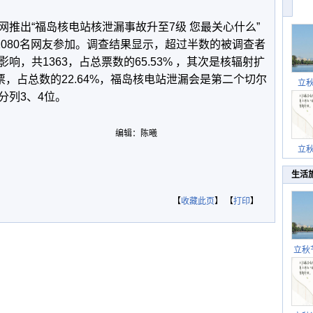
推出“福岛核电站核泄漏事故升至7级 您最关心什么”
2080名网友参加。调查结果显示，超过半数的被调查者
，共1363，占总票数的65.53% ，其次是核辐射扩
票，占总数的22.64%，福岛核电站泄漏会是第二个切尔
立
分列3、4位。
编辑：陈曦
立
生活
【
收藏此页
】 【
打印
】
立秋
逐渐