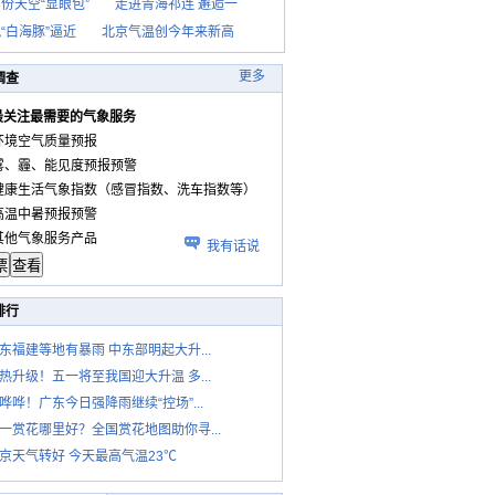
份天空“显眼包”
走进青海祁连 邂逅一
“白海豚”逼近
北京气温创今年来新高
更多
调查
最关注最需要的气象服务
环境空气质量预报
雾、霾、能见度预报预警
健康生活气象指数（感冒指数、洗车指数等）
高温中暑预报预警
其他气象服务产品
我有话说
排行
东福建等地有暴雨 中东部明起大升...
热升级！五一将至我国迎大升温 多...
哗哗！广东今日强降雨继续“控场”...
一赏花哪里好？全国赏花地图助你寻...
京天气转好 今天最高气温23℃