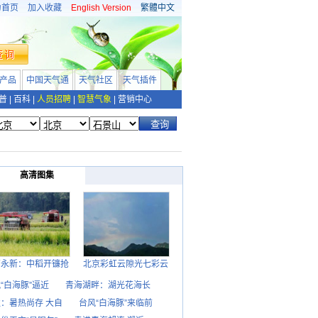
为首页
加入收藏
English Version
繁體中文
产品
中国天气通
天气社区
天气插件
普
|
百科
|
人员招聘
|
智慧气象
|
营销中心
高清图集
西永新：中稻开镰抢
北京彩虹云隙光七彩云
“白海豚”逼近
青海湖畔：湖光花海长
：暑热尚存 大自
台风“白海豚”来临前