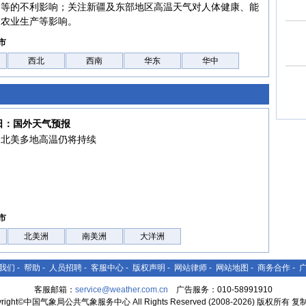
动等的不利影响；关注新疆及东部地区高温天气对人体健康、能
、农业生产等影响。
市
西北
西南
华东
华中
5日：国外天气预报
洲北美多地高温仍将持续
市
北美洲
南美洲
大洋洲
我们
-
帮助
-
人员招聘
-
客服中心
-
版权声明
-
网站律师
-
网站地图
-
商务合作
-
客服邮箱：
service@weather.com.cn
广告服务：010-58991910
yright©中国气象局公共气象服务中心 All Rights Reserved (2008-2026) 版权所有 