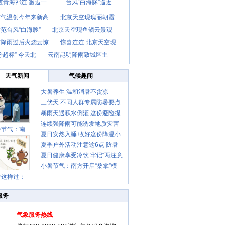
进青海祁连 邂逅一
台风“白海豚”逼近
京气温创今年来新高
北京天空现瑰丽朝霞
范台风“白海豚”
北京天空现鱼鳞云景观
京降雨过后火烧云惊
惊喜连连 北京天空现
分超标” 今天北
云南昆明降雨致城区主
天气新闻
气候趣闻
大暑养生 温和消暑不贪凉
三伏天 不同人群专属防暑要点
暴雨天遇积水倒灌 这份避险提
请收好
连续强降雨可能诱发地质灾害
示请收好
暑节气：南
夏日安然入睡 收好这份降温小
这些前兆要知道
夏季户外活动注意这6点 防暑
贴士
夏日健康享受冷饮 牢记“两注意
健身两不误
小暑节气：南方开启“桑拿”模
一控制”
暑这样过：
式 北方陆续进入雨季
服务
气象服务热线