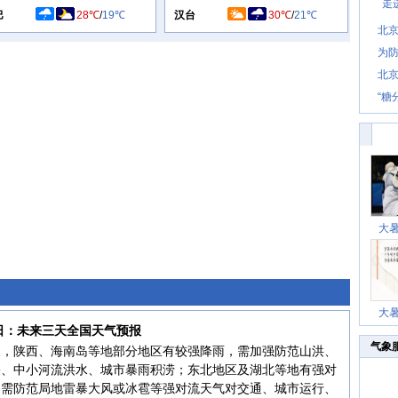
走
巴
28℃
/
19℃
汉台
30℃
/
21℃
北
为防
北
“糖
大
大
6日：未来三天全国天气预报
气象
天，陕西、海南岛等地部分地区有较强降雨，需加强防范山洪、
害、中小河流洪水、城市暴雨积涝；东北地区及湖北等地有强对
，需防范局地雷暴大风或冰雹等强对流天气对交通、城市运行、