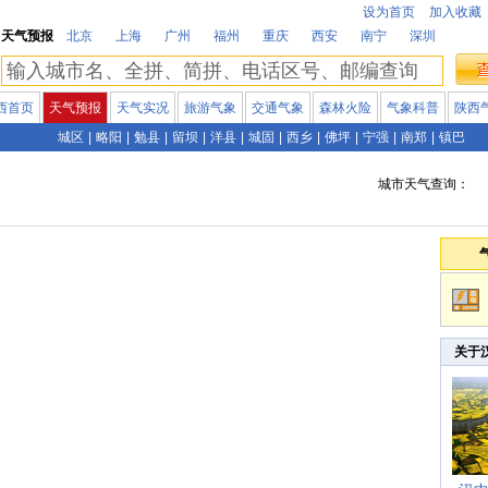
设为首页
加入收藏
天气预报
北京
上海
广州
福州
重庆
西安
南宁
深圳
西首页
天气预报
天气实况
旅游气象
交通气象
森林火险
气象科普
陕西
城区
|
略阳
|
勉县
|
留坝
|
洋县
|
城固
|
西乡
|
佛坪
|
宁强
|
南郑
|
镇巴
城市天气查询：
关于