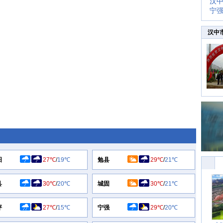
汉
宁
汉中
阳
27℃
/
19℃
勉县
29℃
/
21℃
县
30℃
/
20℃
城固
30℃
/
21℃
坪
27℃
/
15℃
宁强
29℃
/
20℃