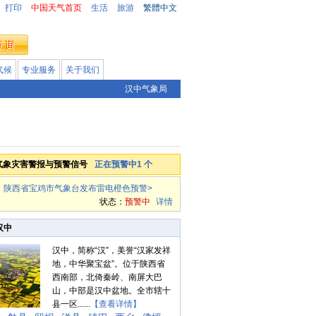
打印
中国天气首页
生活
旅游
繁體中文
气候
专业服务
关于我们
汉中气象局
气象灾害警报与预警信号
正在预警中1 个
陕西省宝鸡市气象台发布雷电橙色预警
>
状态：
预警中
详情
汉中
汉中，简称“汉”，美誉“汉家发祥
地，中华聚宝盆”。位于陕西省
西南部，北倚秦岭、南屏大巴
山，中部是汉中盆地。全市辖十
县一区......
【查看详情】