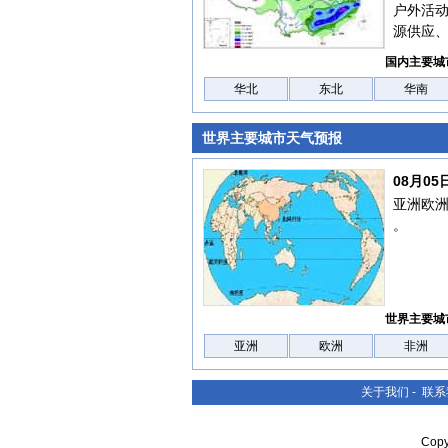
户外活
源供应
国内主要城
华北
东北
华南
世界主要城市天气预报
08月0
亚洲欧
。
世界主要城
亚洲
欧洲
非洲
关于我们
-
联系
Cop