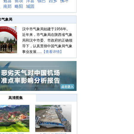
中
勉县
留坝
洋县
镇巴
西乡
佛坪
强
南郑
略阳
城固
市气象局
汉中市气象局始建于1956年。
近年来，市气象局在陕西省气象
局和汉中市委、市政府的正确领
导下，认真贯彻中国气象局气象
事业发展......
【查看详情】
高清图集