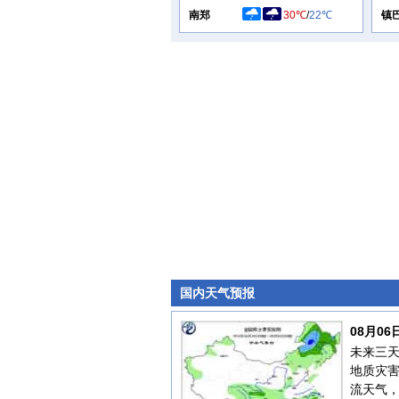
南郑
30℃
/
22℃
镇
国内天气预报
08月0
未来三
地质灾
流天气