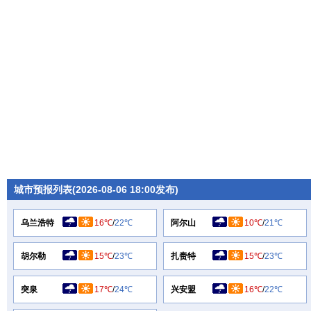
城市预报列表(2026-08-06 18:00发布)
乌兰浩特
16℃
/
22℃
阿尔山
10℃
/
21℃
胡尔勒
15℃
/
23℃
扎赉特
15℃
/
23℃
突泉
17℃
/
24℃
兴安盟
16℃
/
22℃