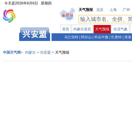
今天是
2026年8月6日
星期四
天气预报
北京
上海
广州
首页
内蒙古首页
天气预报
生活气象
内蒙古
乌兰浩特
|
阿尔山
|
科右中旗
|
扎赉特
|
突泉
中国天气网
>
内蒙古
>
兴安盟
>
天气预报