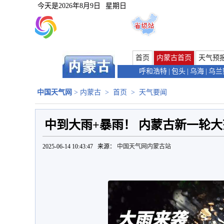
今天是
2026年8月9日
星期日
首页
内蒙古首页
天气预
呼和浩特
|
包头
|
乌海
|
乌兰
中国天气网
>
内蒙古
>
首页
>
天气要闻
中到大雨+暴雨！ 内蒙古新一轮大
2025-06-14 10:43:47 来源：
中国天气网内蒙古站