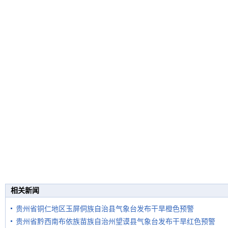
相关新闻
贵州省铜仁地区玉屏侗族自治县气象台发布干旱橙色预警
贵州省黔西南布依族苗族自治州望谟县气象台发布干旱红色预警