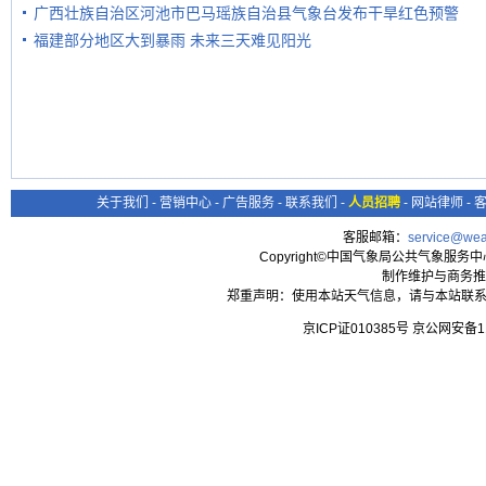
广西壮族自治区河池市巴马瑶族自治县气象台发布干旱红色预警
福建部分地区大到暴雨 未来三天难见阳光
关于我们
-
营销中心
-
广告服务
-
联系我们
-
人员招聘
-
网站律师
-
客服邮箱：
service@wea
Copyright©中国气象局公共气象服务中心 All
制作维护与商务推
郑重声明：使用本站天气信息，请与本站联系
京ICP证010385号 京公网安备1