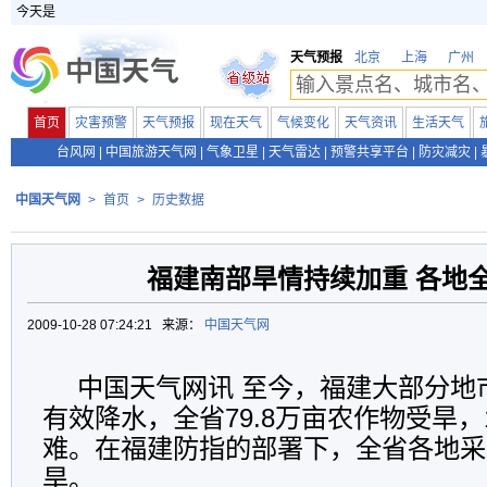
今天是
天气预报
北京
上海
广州
首页
灾害预警
天气预报
现在天气
气候变化
天气资讯
生活天气
台风网
|
中国旅游天气网
|
气象卫星
|
天气雷达
|
预警共享平台
|
防灾减灾
|
中国天气网
>
首页
>
历史数据
福建南部旱情持续加重 各地
2009-10-28 07:24:21 来源：
中国天气网
中国天气网讯 至今，福建大部分地
有效降水，全省79.8万亩农作物受旱，1
难。在福建防指的部署下，全省各地采
旱。