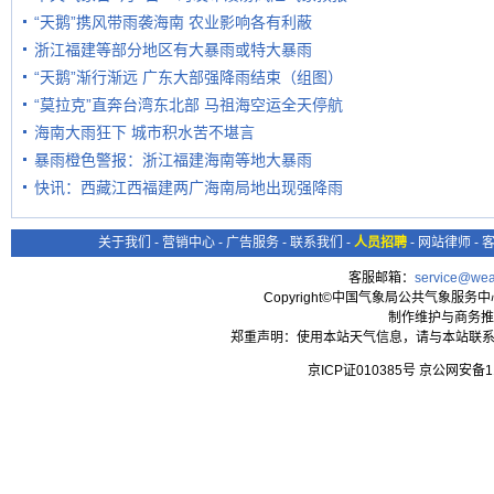
“天鹅”携风带雨袭海南 农业影响各有利蔽
浙江福建等部分地区有大暴雨或特大暴雨
“天鹅”渐行渐远 广东大部强降雨结束（组图）
“莫拉克”直奔台湾东北部 马祖海空运全天停航
海南大雨狂下 城市积水苦不堪言
暴雨橙色警报：浙江福建海南等地大暴雨
快讯：西藏江西福建两广海南局地出现强降雨
关于我们
-
营销中心
-
广告服务
-
联系我们
-
人员招聘
-
网站律师
-
客服邮箱：
service@wea
Copyright©中国气象局公共气象服务中心 All
制作维护与商务推
郑重声明：使用本站天气信息，请与本站联系
京ICP证010385号 京公网安备1