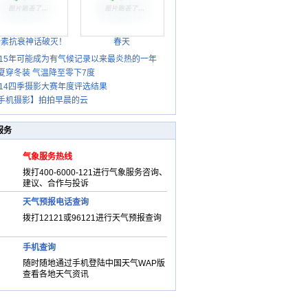
胎素抗衰神话破灭！
春天
015年可能成为有气候记录以来最炎热的一年
夏穿冬装 气温降至零下7度
014四季摄影大赛年度评选结果
手机摄影】拍拍早晨的云
服务
气象服务热线
拨打400-6000-121进行气象服务咨询、
建议、合作与投诉
天气预报电话查询
拨打12121或96121进行天气预报查询
手机查询
随时随地通过手机登陆中国天气WAP版
查看各地天气资讯