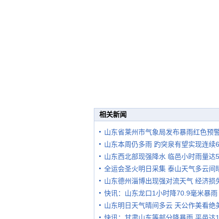
相关新闻
山东省莱州市气象局发布暴雨红色预
山东本周仍多雨 趵突泉有望实现连续
山东西北部现强降水 临邑小时雨量达58
全运会圣火明日采集 泰山天气多云间
山东德州淄博出现强对流天气 经济损失
快讯：山东龙口1小时降70.9毫米暴雨
山东明日天气晴间多云 天公作美看绝
快讯：甘肃山东等部分降暴雨 平邑达1