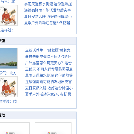
秋节气：北
暴雨天遇积水倒灌 这份避险提
请收好
连续强降雨可能诱发地质灾害
示请收好
夏日安然入睡 收好这份降温小
这些前兆要知道
夏季户外活动注意这6点 防暑
贴士
健身两不误
秋这样过：
旅游
立秋话养生：“贴秋膘”莫着急
暑热未退空调吹不停 3招护住
先清暑再防燥
户外露营怎么玩更安心？这份
肩颈不酸痛
三伏天 不同人群专属防暑要点
攻略请收好
节气：北方
暴雨天遇积水倒灌 这份避险提
请收好
转凉 南方暑
连续强降雨可能诱发地质灾害
示请收好
热仍盛
夏日安然入睡 收好这份降温小
这些前兆要知道
夏季户外活动注意这6点 防暑
贴士
健身两不误
这样过：啃
秋贴秋膘 庆
丰收迎秋来
互动