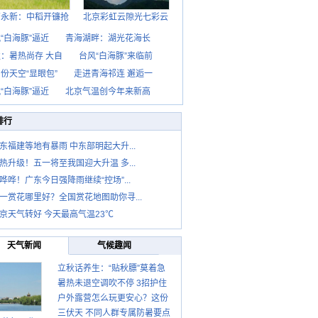
西永新：中稻开镰抢
北京彩虹云隙光七彩云
“白海豚”逼近
青海湖畔：湖光花海长
：暑热尚存 大自
台风“白海豚”来临前
份天空“显眼包”
走进青海祁连 邂逅一
“白海豚”逼近
北京气温创今年来新高
排行
东福建等地有暴雨 中东部明起大升...
热升级！五一将至我国迎大升温 多...
哗哗！广东今日强降雨继续“控场”...
一赏花哪里好？全国赏花地图助你寻...
京天气转好 今天最高气温23℃
天气新闻
气候趣闻
立秋话养生：“贴秋膘”莫着急
暑热未退空调吹不停 3招护住
先清暑再防燥
户外露营怎么玩更安心？这份
肩颈不酸痛
三伏天 不同人群专属防暑要点
攻略请收好