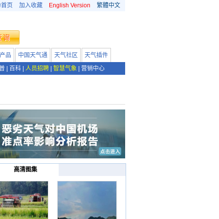
为首页
加入收藏
English Version
繁體中文
产品
中国天气通
天气社区
天气插件
普
|
百科
|
人员招聘
|
智慧气象
|
营销中心
高清图集