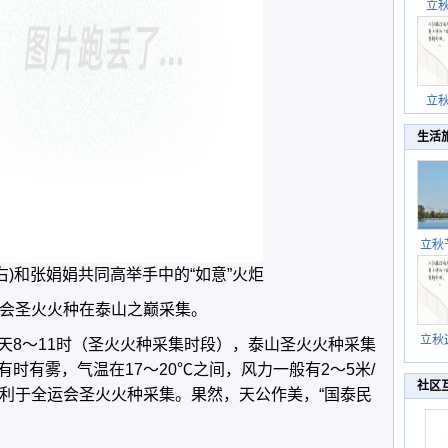
立
立
生活
立秋
逐渐
右)和张娟娟共同高举手中的“如意”火炬
动会圣火火种在泰山之巅采集。
立秋
天8～11时（圣火火种采集时段），泰山圣火火种采集
秋晒
时有雾，气温在17～20℃之间，风力一般有2～5米/
祝
社区
有利于全运会圣火火种采集。果然，天公作美，“国泰民