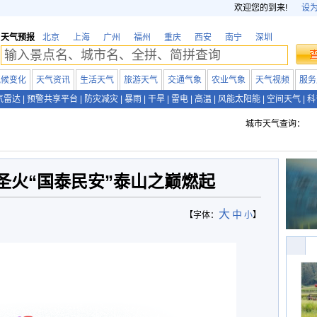
欢迎您的到来!
设
天气预报
北京
上海
广州
福州
重庆
西安
南宁
深圳
气候变化
天气资讯
生活天气
旅游天气
交通气象
农业气象
天气视频
服务
气雷达
|
预警共享平台
|
防灾减灾
|
暴雨
|
干旱
|
雷电
|
高温
|
风能太阳能
|
空间天气
|
科
城市天气查询：
圣火“国泰民安”泰山之巅燃起
大
中
【字体：
小
】