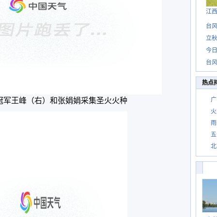
江
台风
立秋
今日
台风
热点
运冠军王峰（右）和张娟娟采集圣火火种
广
火
雨
五
北