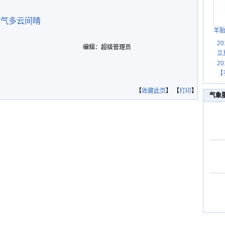
天气多云间晴
羊
2
编辑：超级管理员
立
2
【
【
收藏此页
】 【
打印
】
气象