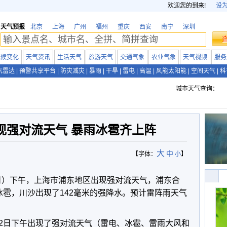
欢迎您的到来!
设
天气预报
北京
上海
广州
福州
重庆
西安
南宁
深圳
气候变化
天气资讯
生活天气
旅游天气
交通气象
农业气象
天气视频
服务
气雷达
|
预警共享平台
|
防灾减灾
|
暴雨
|
干旱
|
雷电
|
高温
|
风能太阳能
|
空间天气
|
科
城市天气查询：
现强对流天气 暴雨冰雹齐上阵
大
中
【字体：
小
】
2日）下午，上海市浦东地区出现强对流天气，浦东合
冰雹，川沙出现了142毫米的强降水。预计雷阵雨天气
2日下午出现了强对流天气（雷电、冰雹、雷雨大风和