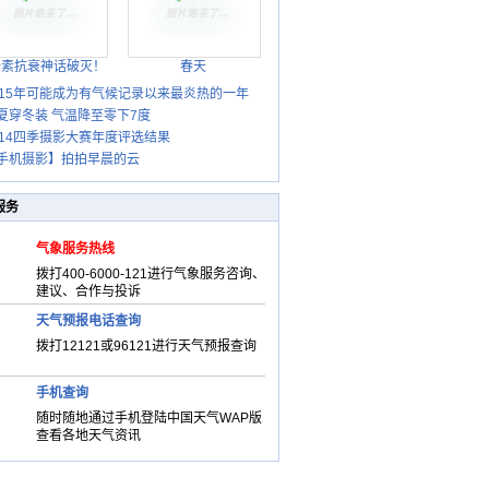
胎素抗衰神话破灭！
春天
015年可能成为有气候记录以来最炎热的一年
夏穿冬装 气温降至零下7度
014四季摄影大赛年度评选结果
手机摄影】拍拍早晨的云
服务
气象服务热线
拨打400-6000-121进行气象服务咨询、
建议、合作与投诉
天气预报电话查询
拨打12121或96121进行天气预报查询
手机查询
随时随地通过手机登陆中国天气WAP版
查看各地天气资讯