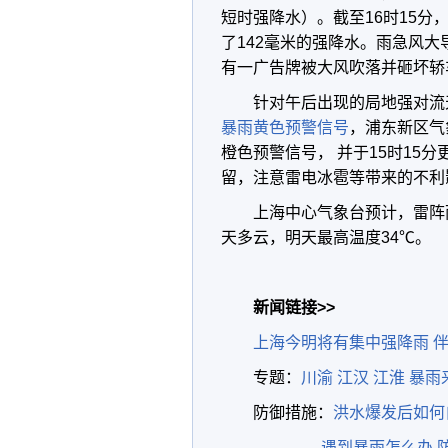
短时强降水）。截至16时15分
了142毫米的强降水。雨急风大
有一广告牌被大风吹落并砸坏轿
针对午后出现的局地强对流
暴雨黄色预警信号
，浦东新区气
橙色预警信号， 并于15时15
留，注意雷电冰雹等带来的不利
上海中心气象台预计，雷阵
天多云，明天最高温度34℃。
新闻链接>>
上海今明将有集中强降雨 
专题：
川渝 江汉 江淮 暴雨
防御措施：
洪水爆发后如何
遇到暴雨怎么办 