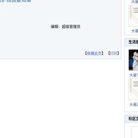
大
施
编辑：超级管理员
大
生活
【
收藏此页
】 【
打印
】
大暑
暑热
北方
大暑
伏茶
湿
社区