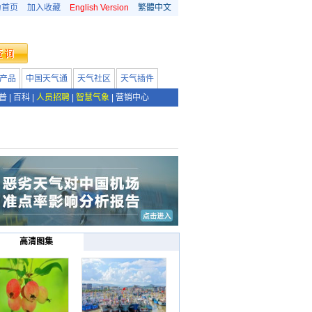
为首页
加入收藏
English Version
繁體中文
产品
中国天气通
天气社区
天气插件
普
|
百科
|
人员招聘
|
智慧气象
|
营销中心
高清图集