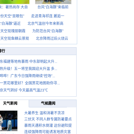
秋：暑热尚存 大自
台风“白海豚”来临前
份天空“显眼包”
走进青海祁连 邂逅一
“白海豚”逼近
北京气温创今年来新高
京天空现瑰丽朝霞
为防范台风“白海豚”
京天空现鱼鳞云景观
北京降雨过后火烧云
排行
东福建等地有暴雨 中东部明起大升...
热升级！五一将至我国迎大升温 多...
哗哗！广东今日强降雨继续“控场”...
一赏花哪里好？全国赏花地图助你寻...
京天气转好 今天最高气温23℃
天气新闻
气候趣闻
大暑养生 温和消暑不贪凉
三伏天 不同人群专属防暑要点
暴雨天遇积水倒灌 这份避险提
请收好
连续强降雨可能诱发地质灾害
示请收好