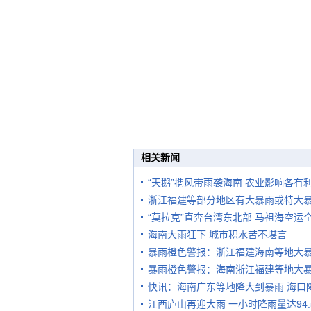
相关新闻
“天鹅”携风带雨袭海南 农业影响各有
浙江福建等部分地区有大暴雨或特大
“莫拉克”直奔台湾东北部 马祖海空运
海南大雨狂下 城市积水苦不堪言
暴雨橙色警报：浙江福建海南等地大
暴雨橙色警报：海南浙江福建等地大
快讯：海南广东等地降大到暴雨 海口
江西庐山再迎大雨 一小时降雨量达94.