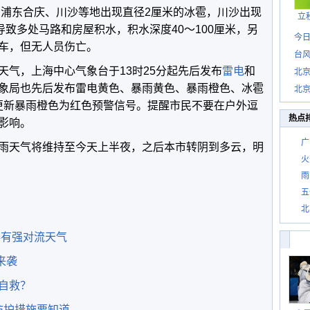
，浦东合庆、川沙等地出现直径2厘米的冰雹，川沙出现
立
导致多处马路和房屋积水，积水深度40～100厘米，另
今日
车，但无人员伤亡。
台风
天气，上海中心气象台于13时25分起先后发布
雷电
和
北
象局也先后发布雷电黄色、暴雨黄色、暴雨橙色、冰雹
北
分更新暴雨橙色为红色预警信号。提醒市民不要在户外逗
惊
热点
影响。
广
雨天气将维持至今天上半夜，之后本市转阴到多云，明
火
雨
五
北
伴有强对流天气
来袭
自救？
防护措施要知道