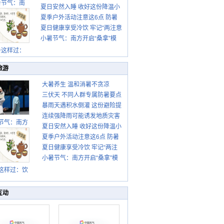
暑节气：南
夏日安然入睡 收好这份降温小
这些前兆要知道
夏季户外活动注意这6点 防暑
贴士
夏日健康享受冷饮 牢记“两注意
健身两不误
小暑节气：南方开启“桑拿”模
一控制”
式 北方陆续进入雨季
暑这样过：
旅游
大暑养生 温和消暑不贪凉
三伏天 不同人群专属防暑要点
暴雨天遇积水倒灌 这份避险提
请收好
连续强降雨可能诱发地质灾害
示请收好
节气：南方
夏日安然入睡 收好这份降温小
这些前兆要知道
盛行防伏旱
夏季户外活动注意这6点 防暑
贴士
雨季陆续开
夏日健康享受冷饮 牢记“两注
启
健身两不误
小暑节气：南方开启“桑拿”模
意一控制”
式 北方陆续进入雨季
这样过：饮
晒伏姜 去除
热保健康
互动