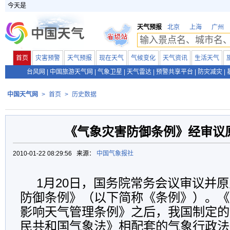
今天是
天气预报
北京
上海
广州
首页
灾害预警
天气预报
现在天气
气候变化
天气资讯
生活天气
台风网
|
中国旅游天气网
|
气象卫星
|
天气雷达
|
预警共享平台
|
防灾减灾
|
中国天气网
>
首页
>
历史数据
《气象灾害防御条例》经审议
2010-01-22 08:29:56 来源：
中国气象报社
1月20日，国务院常务会议审议并
防御条例》（以下简称《条例》）。《
影响天气管理条例》之后，我国制定的
民共和国气象法》相配套的气象行政法