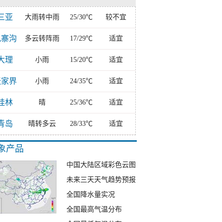
三亚
大雨转中雨
25/30℃
较不宜
九寨沟
多云转阵雨
17/29℃
适宜
大理
小雨
15/20℃
适宜
张家界
小雨
24/35℃
适宜
桂林
晴
25/36℃
适宜
青岛
晴转多云
28/33℃
适宜
象产品
中国大陆区域彩色云图
未来三天天气趋势预报
全国降水量实况
全国最高气温分布