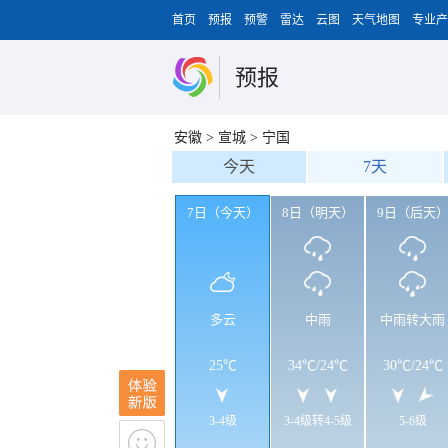
首页
预报
预警
雷达
云图
天气地图
专业产
预报
安徽
>
宣城
>
宁国
今天
7天
7日（今天）
8日（明天）
9日（后天
多云
中雨
中雨转大雨
25℃
34℃
/
24℃
30℃
/
24℃
3-4级
3-4级转4-5级
5-6级