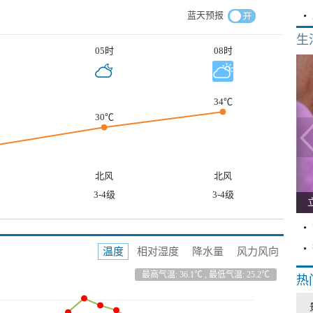
蓝天预报
生
05时
08时
34℃
30℃
北风
北风
3-4级
3-4级
温度
相对湿度
降水量
风力风向
最高气温: 36.1℃ , 最低气温: 25.2℃
热