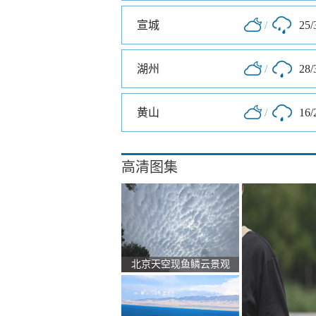
宣城
/
25/
湖州
/
28/
黄山
/
16/
高清图集
北京天空现鱼鳞云景观