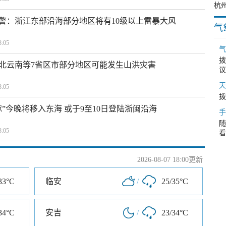
警：浙江东部沿海部分地区将有10级以上雷暴大风
气
:05
气
拨
北云南等7省区市部分地区可能发生山洪灾害
议
天
:05
拨
”今晚将移入东海 或于9至10日登陆浙闽沿海
手
随
:05
看
2026-08-07 18:00更新
33°C
临安
/
25/35°C
34°C
安吉
/
23/34°C