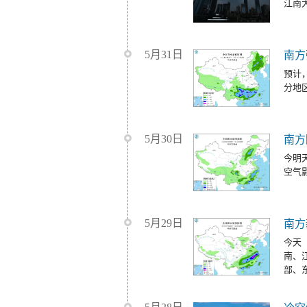
江南
5月31日
南方
预计
分地
5月30日
南方
今明
空气
5月29日
南方
今天
南、
部、