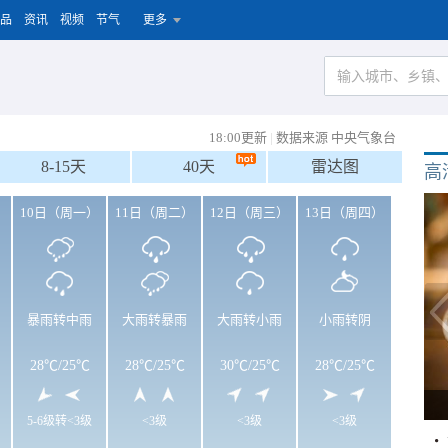
品
资讯
视频
节气
更多
18:00更新
|
数据来源 中央气象台
8-15天
40天
雷达图
高
）
10日（周一）
11日（周二）
12日（周三）
13日（周四）
暴雨转中雨
大雨转暴雨
大雨转小雨
小雨转阴
28℃
/
25℃
28℃
/
25℃
30℃
/
25℃
28℃
/
25℃
5-6级转<3级
<3级
<3级
<3级