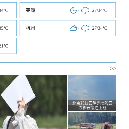
34°C
芜湖
/
27/34°C
35°C
杭州
/
27/34°C
21°C
>>
北京彩虹云隙光七彩云
浓积云接连上线