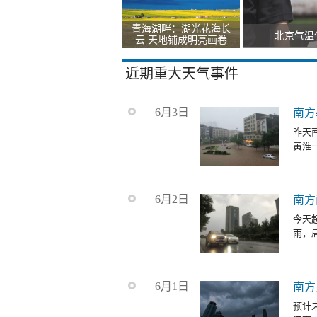
青海湖畔：湖光花海长
北京气温
云 天地铺成明亮画卷
近期重大天气事件
6月3日
南方
昨天
黄淮
6月2日
南方
今天
雨，
6月1日
南方
预计