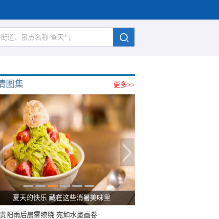
清图集
更多>>
夏天的快乐 藏在这些消暑美味里
贵阳雨后晨雾缭绕 宛如水墨画卷