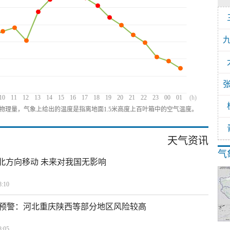
10
11
12
13
14
15
16
17
18
19
20
21
22
23
00
01
(h)
物理量，气象上给出的温度是指离地面1.5米高度上百叶箱中的空气温度。
天气资讯
气
西北方向移动 未来对我国无影响
:10
预警：河北重庆陕西等部分地区风险较高
:05