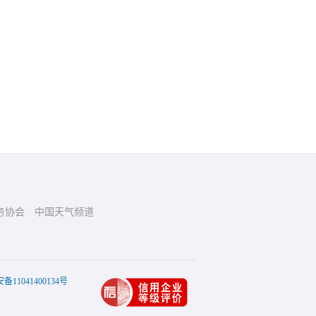
务协会
中国天气频道
11041400134号