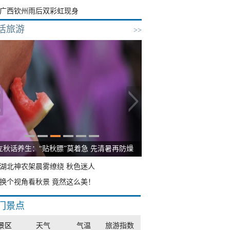
广西钦州雨后双彩虹现身
活旅游
>>
立秋话养生：“贴秋膘”莫着急 先清暑再防燥
湖北神农架晨雾缭绕 秋色迷人
换个视角看秋景 竟然这么美！
门景点
景区
天气
气温
旅游指数