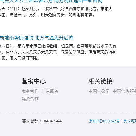
气携大风沙尘降温袭北方 南方明起迎新一轮降雨
今天（28日）起至月底，一股冷空气将自西向东影响北方，带来大
沙尘、降温天气。另外，明天起南方新一轮降雨将来袭。
局地雨势仍强劲 北方气温先升后降
（27日），南方雨水范围继续收缩，但云南、台湾等地部分地区仍有
水。在北方，未来几天多大风天气，气温波动明显，明后两天局地有
出现，周末气温再下降。
营销中心
相关链接
商务合作
广告服务
中国气象局
中国气象服
媒资合作
客服电话：
010-68409444
京ICP证010385-2号
京公网安备