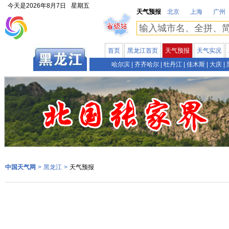
今天是
2026年8月7日
星期五
天气预报
北京
上海
广州
首页
黑龙江首页
天气预报
天气实况
哈尔滨
|
齐齐哈尔
|
牡丹江
|
佳木斯
|
大庆
|
中国天气网
>
黑龙江
>
天气预报