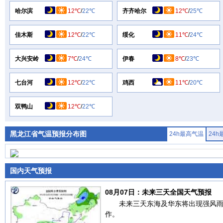
哈尔滨
12℃
/
22℃
齐齐哈尔
12℃
/
25℃
佳木斯
12℃
/
22℃
绥化
11℃
/
24℃
大兴安岭
7℃
/
24℃
伊春
8℃
/
23℃
七台河
12℃
/
22℃
鸡西
11℃
/
20℃
双鸭山
12℃
/
22℃
黑龙江省气温预报分布图
24h最高气温
24
国内天气预报
08月07日：未来三天全国天气预报
未来三天东海及华东将出现强风
作。