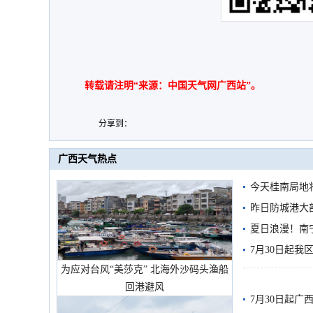
转载请注明“来源：中国天气网广西站”。
分享到：
广西天气热点
今天桂南局地将
需继续防范
昨日防城港大
雨
夏日浪漫！南
7月30日起
为应对台风“美莎克” 北海外沙码头渔船
回港避风
7月30日起