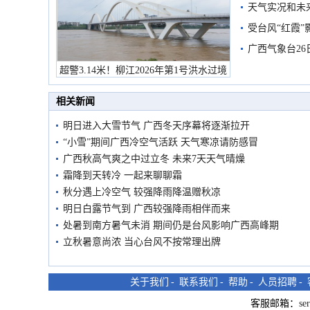
天气实况和未
受台风“红霞”
有较强降雨
广西气象台26
超警3.14米！柳江2026年第1号洪水过境
市民在堤岸见证汛况
相关新闻
明日进入大雪节气 广西冬天序幕将逐渐拉开
“小雪”期间广西冷空气活跃 天气寒凉请防感冒
广西秋高气爽之中过立冬 未来7天天气晴燥
霜降到天转冷 一起来聊聊霜
秋分遇上冷空气 较强降雨降温赠秋凉
明日白露节气到 广西较强降雨相伴而来
处暑到南方暑气未消 期间仍是台风影响广西高峰期
立秋暑意尚浓 当心台风不按常理出牌
关于我们
-
联系我们
-
帮助
-
人员招聘
-
客服邮箱：
se