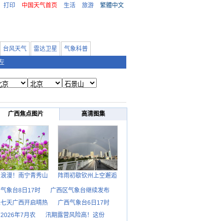
打印
中国天气首页
生活
旅游
繁體中文
台风天气
雷达卫星
气象科普
左
广西焦点图片
高清图集
日浪漫！南宁青秀山
阵雨初歇钦州上空邂逅
气象台8日17时
广西区气象台继续发布
来七天广西开启晴热
广西气象台6日17时
2026年7月农
汛期露营风险高！这份