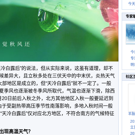
今
专家
今
专
明
天冷白露后”的说法，但从实际来说，这虽有道理，却不
候差异大，且立秋多处在三伏天中的中末伏，炎热天气
社区
大部地区是成立的，但“天冷白露后”就不一定了。一般
夏季风也逐渐被冬季风所取代，气温也逐渐下滑，除西
月20日前后入秋之外，北方其他地区入秋一般要延迟到
由于受副热带高压季节性南落影响，多地入秋时间一般
以“天冷白露后”仅对应北方地区，不符合南方的气候特征
羊
2
立
出现
高温天气
？
2