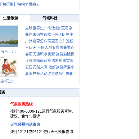
手机摄影】拍拍早晨的云
生活旅游
气候科普
立秋话养生：“贴秋膘”莫着急
暑热未退空调吹不停 3招护住
先清暑再防燥
户外露营怎么玩更安心？这份
肩颈不酸痛
三伏天 不同人群专属防暑要点
攻略请收好
秋节气：北
暴雨天遇积水倒灌 这份避险提
请收好
连续强降雨可能诱发地质灾害
示请收好
夏日安然入睡 收好这份降温小
这些前兆要知道
夏季户外活动注意这6点 防暑
贴士
健身两不误
秋这样过：
服务
气象服务热线
拨打400-6000-121进行气象服务咨询、
建议、合作与投诉
天气预报电话查询
拨打12121或96121进行天气预报查询