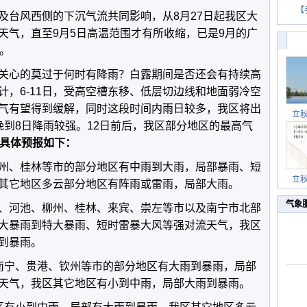
【
及台风西侧的下沉气流共同影响，从8月27日起我区大
天气，直至9月5日高温范围才有所收缩，已是9月的广
。
关心的莫过于何时有降雨？白露期间是否还会有持续高
计，6-11日，受高空槽东移、低层切边线和地面弱冷空
气有望得到缓解，同时这段时间内雨日较多，我区将出
立
晚到8日降雨较强。12日前后，我区部分地区的最高气
具体预报如下：
州、桂林等市的部分地区有中雨到大雨，局部暴雨、短
立
其它地区多云部分地区有阵雨或雷雨，局部大雨。
气象
、河池、柳州、桂林、来宾、崇左等市以及南宁市北部
大暴雨到特大暴雨、短时雷暴大风等强对流天气，我区
到暴雨。
南宁、贵港、钦州等市的部分地区有大雨到暴雨，局部
天气，我区其它地区有小到中雨，局部大雨到暴雨。