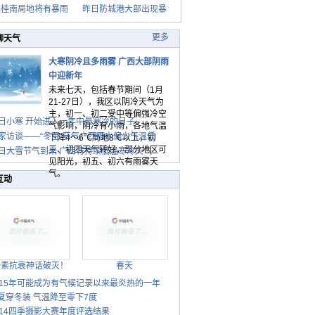
天桂南局地将有暴雨
昨日防城港大部出现暴
更多
聊天气
大寒阴冷且多雨雾 广西大部阴雨
中迎新年
未来七天，包括春节期间（1月
21-27日），我区以阴冷天气为
主，初一、初二受中等偏强冷空
日小寒 开始进入一年中最寒冷的日子
气影响，阴冷有小雨，各地气温
家访谈——“冬至”节气广西雨水偏少气温低
下降4～6℃局地8℃以上，初
三、初四天气转好，部分地区可
日大雪节气到来 广西将持续低温寒冷天气
见阳光，初五、初六有雨雾天
气。
互动
胎素抗衰神话破灭！
春天
015年可能成为有气候记录以来最炎热的一年
夏穿冬装 气温降至零下7度
014四季摄影大赛年度评选结果