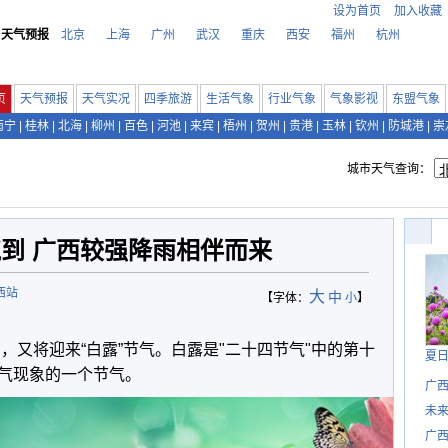
设为首页
加入收藏
天气预报
北京
上海
广州
武汉
重庆
西安
福州
杭州
页
天气预报
天气实况
四季旅游
生活气象
行业气象
气象影视
东盟气象
南宁
|
桂林
|
北海
|
柳州
|
百色
|
河池
|
来宾
|
梧州
|
贺州
|
贵港
|
玉林
|
钦州
|
防城港
|
崇
城市天气查询：
到 广西较强降雨相伴而来
西站
大
中
【字体：
小
】
，又将迎来“白露”节气。白露是"二十四节气"中的第十
夏
气现象的一个节气。
广西
未
广西