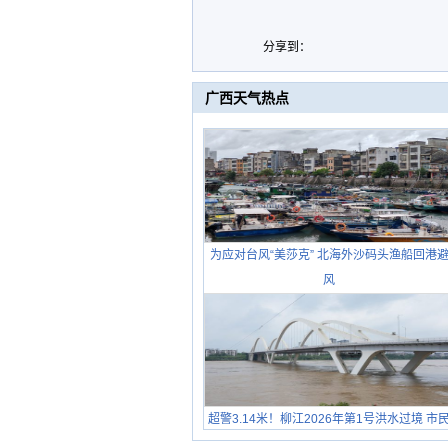
分享到：
广西天气热点
为应对台风“美莎克” 北海外沙码头渔船回港
风
超警3.14米！柳江2026年第1号洪水过境 市
在堤岸见证汛况