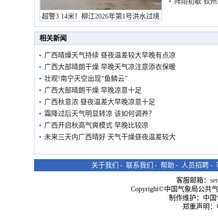
阵雨初歇 钦
超警3.14米！柳江2026年第1号洪水过境
市民在堤岸见证汛况
相关新闻
广西晴燥天气持续 昼夜温差较大早晚有点凉
广西大部晴朗干燥 早晚天气凉注意添衣保暖
壮观!南宁天空出现“鱼鳞云”
广西大部晴朗干燥 早晚凉意十足
广西秋意浓 昼夜温差大早晚凉意十足
霜降过后天气明显转凉 该如何调养？
广西开启秋高气爽模式 早晚比较凉
未来三天内广西晴好 天气干燥昼夜温差较大
关于我们
-
联系我们
-
帮助
-
人员招聘
-
客服邮箱：
se
Copyright©中国气象局公共气象服
制作维护：中国
郑重声明：