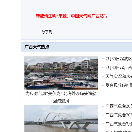
转载请注明“来源：中国天气网广西站”。
分享到：
广西天气热点
7月30日起
7月30日起
天气实况和未
受台风“红霞”
为应对台风“美莎克” 北海外沙码头渔船
有较强降雨
回港避风
广西气象台26
广西气象台20
预警
广西气象台7月