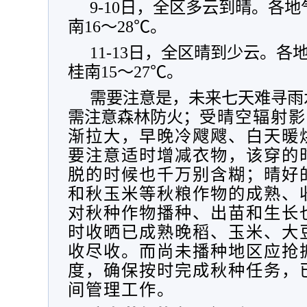
9-10日，全区多云到晴。各地
南16～28℃。
11-13日，全区晴到少云。各
桂南15～27℃。
需要注意是，未来七天难寻雨
需注意森林防火；
受晴空辐射影
渐拉大
，早晚冷飕飕、白天暖
要注意适时增减衣物，该穿的
脱的时候也千万别含糊；
晴好
和秋玉米等秋粮作物的成熟、
对秋种作物播种、出苗和生长
时收晒已成熟晚稻、玉米、大
收尽收。而尚未播种地区应抢
度，确保按时完成秋种任务，
间管理工作。