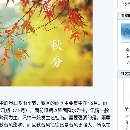
份
今
现
专家
今
专
温
明
天
社区
中的湿润多雨季节，我区的雨季主要集中在4-9月。雨
羊
后汛期（7-9月），而前汛期以锋面降水为主，汛情一般
2
降雨为主，汛情一般发生在桂南。需要强调的是，雨季
年
秋台风影响，而且秋台风往往比夏台风更强大，所以在
立