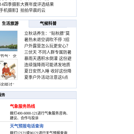
014四季摄影大赛年度评选结果
手机摄影】拍拍早晨的云
生活旅游
气候科普
立秋话养生：“贴秋膘”莫
暑热未退空调吹不停 3招
着急 先清暑再防燥
户外露营怎么玩更安心？
护住肩颈不酸痛
三伏天 不同人群专属防暑
这份攻略请收好
节气：北
暴雨天遇积水倒灌 这份避
要点请收好
连续强降雨可能诱发地质
险提示请收好
夏日安然入睡 收好这份降
灾害 这些前兆要知道
夏季户外活动注意这6点
温小贴士
防暑健身两不误
这样过：
服务
气象服务热线
拨打400-6000-121进行气象服务咨询、
建议、合作与投诉
天气预报电话查询
拨打12121或96121进行天气预报查询