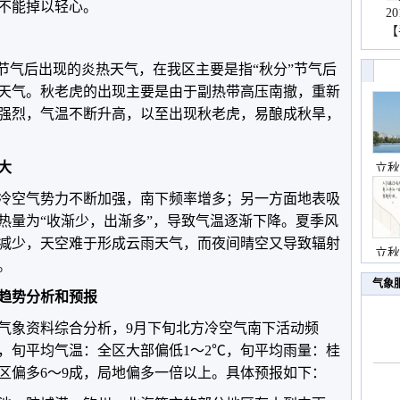
不能掉以轻心。
2
【
”节气后出现的炎热天气，在我区主要是指“秋分”节气后
热天气。秋老虎的出现主要是由于副热带高压南撤，重新
强烈，气温不断升高，以至出现秋老虎，易酿成秋旱，
大
立秋
冷空气势力不断加强，南下频率增多；另一方面地表吸
热量为“收渐少，出渐多”，导致气温逐渐下降。夏季风
减少，天空难于形成云雨天气，而夜间晴空又导致辐射
立秋
。
气象
趋势分析和预报
气象资料综合分析，9月下旬北方冷空气南下活动频
，旬平均气温：全区大部偏低1～2℃，旬平均雨量：桂
地区偏多6～9成，局地偏多一倍以上。具体预报如下：