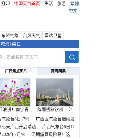
打印
中国天气首页
生活
旅游
繁體
中文
东盟气象
台风天气
雷达卫星
防城港
|
崇左
广西焦点图片
高清图集
日浪漫！南宁青
阵雨初歇钦州上空
秀山
邂逅
西气象台8日17时
广西区气象台继续发
来七天广西开启晴热
广西气象台6日17
2026年7月农
汛期露营风险高！这