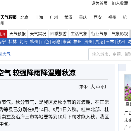
设为首页
加入收藏
天气预报
北京
上海
广州
武汉
重庆
西安
福州
杭
州
首页
天气预报
天气实况
四季旅游
生活气象
行业气象
气象影视
南宁
|
桂林
|
北海
|
柳州
|
百色
|
河池
|
来宾
|
梧州
|
贺州
|
贵港
|
玉林
|
钦州
|
聊天气
空气 较强降雨降温赠秋凉
大
中
【字体：
小
】
秋分节气。秋分节气，是我区夏秋季节的过渡期，在正常
夏
等县已分别在8月14日、9月1日入秋。桂林北部、桂
广
而崇左及沿海三市等地要等到10月下旬才能入秋，我区
布
未
中旬。
时
广西