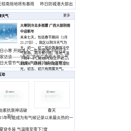
天桂南局地将有暴雨
昨日防城港大部出
暴
更多
聊天气
大寒阴冷且多雨雾 广西大部阴雨
中迎新年
未来七天，包括春节期间（1月
21-27日），我区以阴冷天气为
主，初一、初二受中等偏强冷空
日小寒 开始进入一年中最寒冷的日子
气影响，阴冷有小雨，各地气温
家访谈——“冬至”节气广西雨水偏少气
下降4～6℃局地8℃以上，初三、
低
日大雪节气到来 广西将持续低温寒冷
初四天气转好，部分地区可见阳
气
光，初五、初六有雨雾天气。
互动
胎素抗衰神话破
春天
灭！
015年可能成为有气候记录以来最炎热的一
夏穿冬装 气温降至零下7度