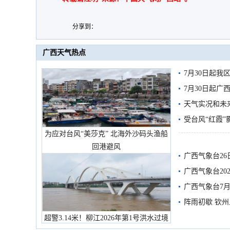
分享到：
广西天气热点
7月30日起
7月30日起
天气实况和未
受台风“红霞”
为应对台风“美莎克” 北海外沙码头渔船
有较强降雨
回港避风
广西气象台26
广西气象台20
预警
广西气象台7月
阵雨初歇 钦
超警3.14米！柳江2026年第1号洪水过境