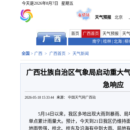
今天是
2026年8月7日
星期五
天气预报
北京
首页
广西首页
天气预报
天
南宁
|
桂林
|
北海
|
柳
全国
>
广西
>
广西首页
>
天气新闻
广西壮族自治区气象局启动重大
急响应
2026-05-18 15:33:44 来源：
中国天气网广西站
5月14日以来，我区多地出现大雨到暴雨、
单点累计雨量大。预计，今天到21日我区仍维持
地雨势强，桂北、桂东及沿海有中到大雨、局地