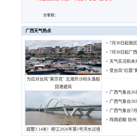
分享到：
广西天气热点
7月30日起
7月30日起
天气实况和未
受台风“红霞”
为应对台风“美莎克” 北海外沙码头渔船
有较强降雨
回港避风
广西气象台26
广西气象台20
预警
广西气象台7月
阵雨初歇 钦
超警3.14米！柳江2026年第1号洪水过境
市民在堤岸见证汛况