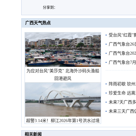
分享到：
广西天气热点
受台风“红霞”
有较强降雨
广西气象台26
广西气象台20
预警
广西气象台7月
为应对台风“美莎克” 北海外沙码头渔船
回港避风
阵雨初歇 钦
珍爱生命 远
未来7天广西
未来三天广西
超警3.14米！柳江2026年第1号洪水过境
市民在堤岸见证汛况
相关新闻