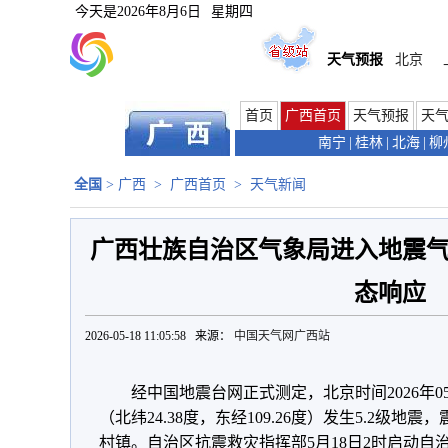
今天是
2026年8月6日
星期四
天气预报
北京
首页
广西首页
天气预报
天
南宁
|
桂林
|
北海
|
柳
全国
>
广西
>
广西首页
>
天气新闻
广西壮族自治区气象局进入地震
态响应
2026-05-18 11:05:58 来源：
中国天气网广西站
经中国地震台网正式测定，北京时间2026年05
（北纬24.38度，东经109.26度）发生5.2级
村镇。自治区抗震救灾指挥部5月18日2时启动自