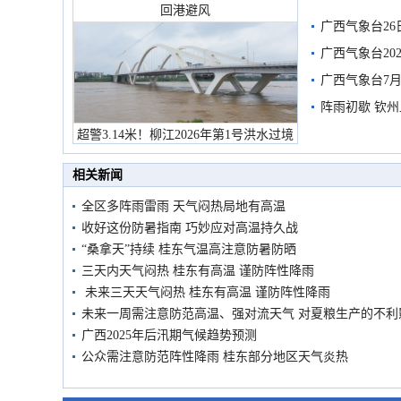
回港避风
广西气象台26
广西气象台20
预警
广西气象台7月
阵雨初歇 钦
超警3.14米！柳江2026年第1号洪水过境
市民在堤岸见证汛况
相关新闻
全区多阵雨雷雨 天气闷热局地有高温
收好这份防暑指南 巧妙应对高温持久战
“桑拿天”持续 桂东气温高注意防暑防晒
三天内天气闷热 桂东有高温 谨防阵性降雨
未来三天天气闷热 桂东有高温 谨防阵性降雨
未来一周需注意防范高温、强对流天气 对夏粮生产的不利
广西2025年后汛期气候趋势预测
公众需注意防范阵性降雨 桂东部分地区天气炎热