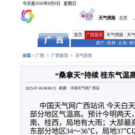
今天是
2026年8月9日
星期日
天气预报
北京
首页
广西首页
天气预报
天
南宁
|
桂林
|
北海
|
柳
全国
>
广西
>
广西首页
>
天气形势
“桑拿天”持续 桂东气温
2025-07-04 08:06:15 来源：
中国天气网广西站
中国天气网广西站讯 今天白
部分地区气温高。预计今明两天
南、桂西，局地有大雨；大部最高
东部分地区34～36℃，局地37