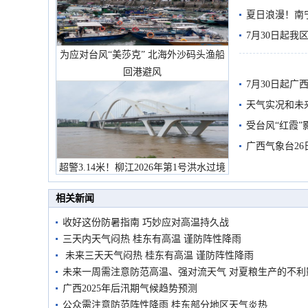
雨
夏日浪漫！南
7月30日起
为应对台风“美莎克” 北海外沙码头渔船
回港避风
7月30日起
天气实况和未
受台风“红霞”
有较强降雨
广西气象台26
超警3.14米！柳江2026年第1号洪水过境
市民在堤岸见证汛况
相关新闻
收好这份防暑指南 巧妙应对高温持久战
三天内天气闷热 桂东有高温 谨防阵性降雨
未来三天天气闷热 桂东有高温 谨防阵性降雨
未来一周需注意防范高温、强对流天气 对夏粮生产的不利
广西2025年后汛期气候趋势预测
公众需注意防范阵性降雨 桂东部分地区天气炎热