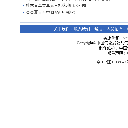
桂林首套共享无人机落地山水公园
炎炎夏日开空调 省电小妙招
关于我们
-
联系我们
-
帮助
-
人员招聘
-
客服邮箱：
se
Copyright©中国气象局公共气象服
制作维护：中国
郑重声明：
京ICP证010385-2