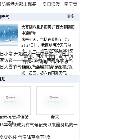
雨
日防城港大部出现暴
夏日浪漫！南宁青
山
更多
聊天气
大寒阴冷且多雨雾 广西大部阴雨
中迎新年
未来七天，包括春节期间（1月
21-27日），我区以阴冷天气为
主，初一、初二受中等偏强冷空
日小寒 开始进入一年中最寒冷的日子
气影响，阴冷有小雨，各地气温
家访谈——“冬至”节气广西雨水偏少气
下降4～6℃局地8℃以上，初三、
低
日大雪节气到来 广西将持续低温寒冷
初四天气转好，部分地区可见阳
气
光，初五、初六有雨雾天气。
互动
胎素抗衰神话破
春天
灭！
015年可能成为有气候记录以来最炎热的一
夏穿冬装 气温降至零下7度