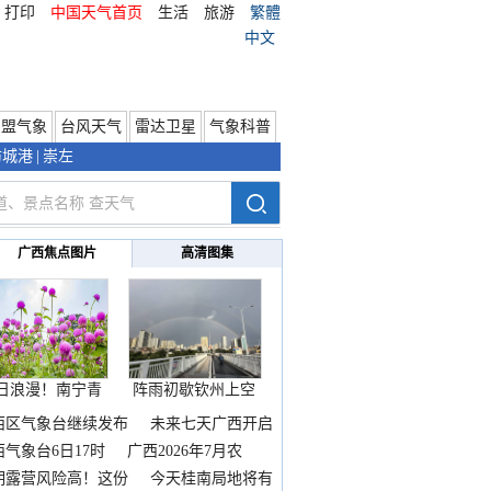
打印
中国天气首页
生活
旅游
繁體
中文
东盟气象
台风天气
雷达卫星
气象科普
防城港
|
崇左
广西焦点图片
高清图集
日浪漫！南宁青
阵雨初歇钦州上空
秀山
邂逅
西区气象台继续发布
未来七天广西开启
热
西气象台6日17时
广西2026年7月农
期露营风险高！这份
今天桂南局地将有