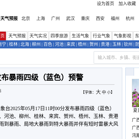
设为首页
加入收藏
天气预报
北京
上海
广州
武汉
重庆
西安
福州
杭州
首页
天气预报
天气实况
四季旅游
生活气象
行业气象
气象影视
南宁
|
桂林
|
北海
|
柳州
|
百色
|
河池
|
来宾
|
梧州
|
贺州
|
贵港
|
玉林
|
钦州
|
发布暴雨四级（蓝色）预警
站
大
中
【字体：
小
】
台2025年05月17日11时00分发布暴雨四级（蓝色）
夏
色、河池、柳州、桂林、来宾、贺州、梧州、玉林、贵港
广
雨到暴雨、局地大暴雨到特大暴雨并伴有短时雷暴大风
晴
广
汛