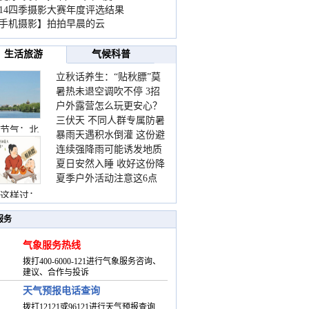
014四季摄影大赛年度评选结果
手机摄影】拍拍早晨的云
生活旅游
气候科普
立秋话养生：“贴秋膘”莫
暑热未退空调吹不停 3招
着急 先清暑再防燥
户外露营怎么玩更安心？
护住肩颈不酸痛
三伏天 不同人群专属防暑
这份攻略请收好
节气：北
暴雨天遇积水倒灌 这份避
要点请收好
连续强降雨可能诱发地质
险提示请收好
夏日安然入睡 收好这份降
灾害 这些前兆要知道
夏季户外活动注意这6点
温小贴士
防暑健身两不误
这样过：
服务
气象服务热线
拨打400-6000-121进行气象服务咨询、
建议、合作与投诉
天气预报电话查询
拨打12121或96121进行天气预报查询