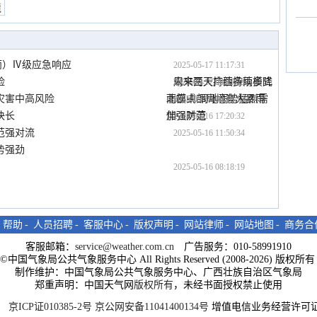
境
雨）Ⅳ级应急响应
2025-05-17 11:17:31
险
周末两天持续多雨模式
未来三天广西持续多降
2025-05-17 09:29:45
2025-05-17 08:05:28
灾害中高风险
北部中部局地有大暴雨
雨模式 局地雨势猛烈需
2025-05-17 00:10:13
2025-05-16 19:10:13
快长
伴强对流
加强防范
2025-05-16 17:20:32
范强对流
2025-05-16 11:50:34
势强劲
2025-05-16 08:18:19
-
帮助
-
人员招聘
-
客服中心
-
版权声明
-
网站律师
-
网站地图
-
商务合
客服邮箱：
service@weather.com.cn
广告服务：010-58991910
ght©中国气象局公共气象服务中心 All Rights Reserved (2008-2026) 版权
制作维护：中国气象局公共气象服务中心、广西壮族自治区气象局
郑重声明：中国天气网
版权所有
，未经书面授权禁止使用
京ICP证010385-2号
京公网安备11041400134号
增值电信业务经营许可证