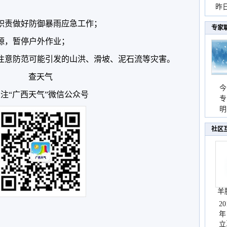
暴
昨
秀
照职责做好防御暴雨应急工作；
专家
电源，暂停户外作业；
，注意防范可能引发的山洪、滑坡、泥石流等灾害。
查天气
今
注“广西天气”微信公众号
专
温
明
天
社区
羊
2
年
立