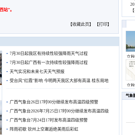
2
西站”。
【
【
收藏此页
】 【
打印
】
7月30日起我区有持续性较强降雨天气过程
立秋
7月30日起广西有一次持续性较强降雨过程
天气实况和未来七天天气预报
受台风“红霞”影响 今明两天我区大部有高温 桂东局地
立秋
船
有较强降雨
气象
广西气象台26日17时00分继续发布高温四级预警
广西气象台2026年7月25日17时00分继续发布高温四级
预警
广西气象台7月24日17时发布高温四级预警
阵雨初歇 钦州上空邂逅绝美雨后彩虹