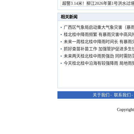
超警3.14米！柳江2026年第1号洪水过
市民在堤岸见证汛况
相关新闻
广西区气象局启动重大气象灾害（暴
桂北桂中降雨频繁 有暴雨灾害中高风
未来一周桂北桂中降雨时间长 有暴雨
抓好查苗补苗工作 加强管护促进多生
未来两天桂北桂中雨势强劲 同时需防
今天桂北桂中沿海有较强降雨 局地雨
关于我们
-
联系我们
Copyri