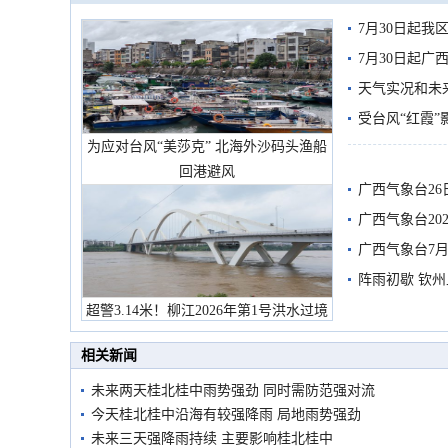
7月30日起
7月30日起
天气实况和未
受台风“红霞”
为应对台风“美莎克” 北海外沙码头渔船
有较强降雨
回港避风
广西气象台26
广西气象台20
预警
广西气象台7月
阵雨初歇 钦
超警3.14米！柳江2026年第1号洪水过境
市民在堤岸见证汛况
相关新闻
未来两天桂北桂中雨势强劲 同时需防范强对流
今天桂北桂中沿海有较强降雨 局地雨势强劲
未来三天强降雨持续 主要影响桂北桂中