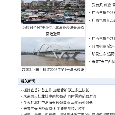
受台风“红霞”
有较强降雨
广西气象台26
广西气象台20
为应对台风“美莎克” 北海外沙码头渔船
预警
回港避风
广西气象台7月
阵雨初歇 钦
珍爱生命 远
未来7天广西
超警3.14米！柳江2026年第1号洪水过境
市民在堤岸见证汛况
相关新闻
抓好查苗补苗工作 加强管护促进多生快长
未来两天桂北桂中雨势强劲 同时需防范强对流
今天桂北桂中沿海有较强降雨 局地雨势强劲
未来三天强降雨持续 主要影响桂北桂中
崩塌、滑坡、泥石流、塌陷等地质灾害发生前如何提前识