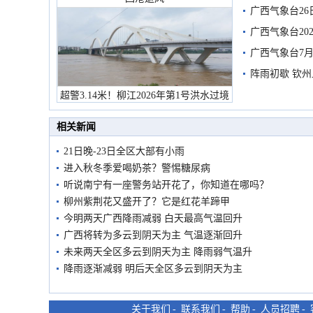
广西气象台26
广西气象台20
预警
广西气象台7月
阵雨初歇 钦
超警3.14米！柳江2026年第1号洪水过境
市民在堤岸见证汛况
相关新闻
21日晚-23日全区大部有小雨
进入秋冬季爱喝奶茶？警惕糖尿病
听说南宁有一座警务站开花了，你知道在哪吗？
柳州紫荆花又盛开了？它是红花羊蹄甲
今明两天广西降雨减弱 白天最高气温回升
广西将转为多云到阴天为主 气温逐渐回升
未来两天全区多云到阴天为主 降雨弱气温升
降雨逐渐减弱 明后天全区多云到阴天为主
关于我们
-
联系我们
-
帮助
-
人员招聘
-