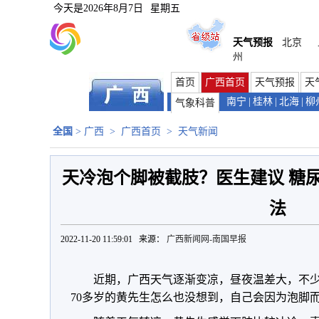
今天是
2026年8月7日
星期五
天气预报
北京
州
首页
广西首页
天气预报
天
南宁
|
桂林
|
北海
|
柳
气象科普
全国
>
广西
>
广西首页
>
天气新闻
天冷泡个脚被截肢？医生建议 糖
法
2022-11-20 11:59:01 来源：
广西新闻网-南国早报
近期，广西天气逐渐变凉，昼夜温差大，不少
70多岁的黄先生怎么也没想到，自己会因为泡脚