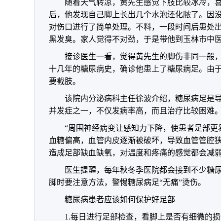
随着天气转凉，黄先生感觉下肢比较冰冷，
后，他发现自己脚上长出几个水泡还化脓了。因
对伤口进行了简单处理。不料，一段时间后患处
黑发臭。家人觉得不对劲，于是带他到玉林市中
接诊医生一看，觉得黄先生的脚伤非同一般
十几年的糖尿病史，确诊他患上了糖尿病足。由
要截肢。
该院内分泌病科主任徐波介绍，糖尿病足是
并发症之一，不仅发病率高，而且治疗比较困难
“周围神经病变让感知力下降，使患者足部更
血糖偏高，血管内皮逐渐被破坏，导致血管管腔
造成足部缺血缺氧，对温度和疼痛的感觉都会减
医生提醒，每年秋冬季医院都会接到不少糖
脚时要注意方法，警惕糖尿病足“无痛”烫伤。
糖尿病患者应该如何保护好足部
1.每日进行足部检查，看脚上是否有细微的