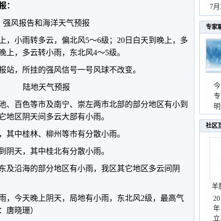
预报：
秀
7
强风报告和海洋天气预报
专家
上，小雨转多云，偏北风5～6级；20日白天到晚上，多
到晚上，多云转小雨，东北风4～5级。
报站，所挂的强风信号一号风球不改变。
今
陆地天气预报
专
池、百色等市及南宁、崇左两市北部的部分地区有小到
温
明
它地区阴天间多云大部有小雨。
天
社区
，其中桂林、柳州等市有分散小雨。
云到阴天，其中桂北有分散小雨。
桂东及沿海的部分地区有小雨，我区其它地区多云间阴
羊
雨，今天晚上阴天，局地有小雨，东北风2级，最高气
2
年
辑：唐晓珊）
立