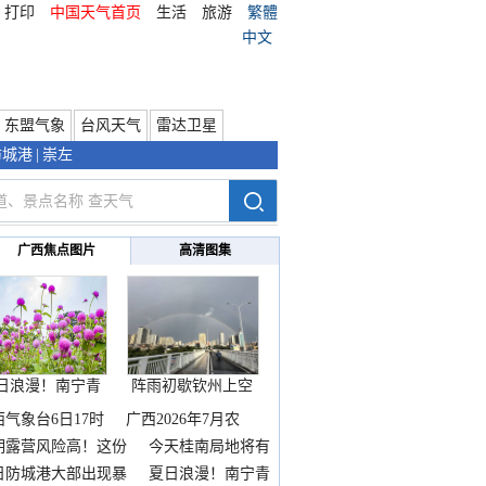
打印
中国天气首页
生活
旅游
繁體
中文
东盟气象
台风天气
雷达卫星
防城港
|
崇左
广西焦点图片
高清图集
日浪漫！南宁青
阵雨初歇钦州上空
秀山
邂逅
西气象台6日17时
广西2026年7月农
期露营风险高！这份
今天桂南局地将有
雨
日防城港大部出现暴
夏日浪漫！南宁青