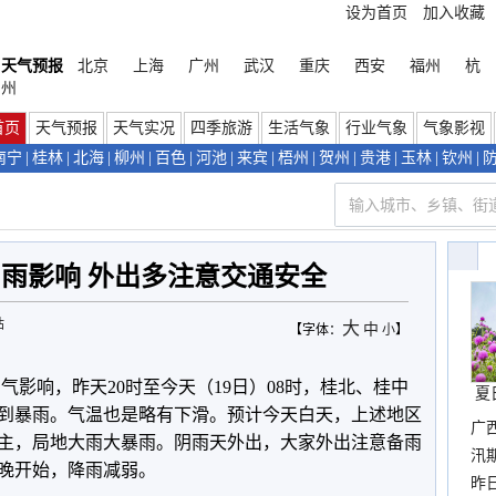
设为首页
加入收藏
天气预报
北京
上海
广州
武汉
重庆
西安
福州
杭
州
首页
天气预报
天气实况
四季旅游
生活气象
行业气象
气象影视
南宁
|
桂林
|
北海
|
柳州
|
百色
|
河池
|
来宾
|
梧州
|
贺州
|
贵港
|
玉林
|
钦州
|
雨影响 外出多注意交通安全
站
大
中
【字体：
小
】
气影响，昨天20时至今天（19日）08时，桂北、桂中
夏
到暴雨。气温也是略有下滑。预计今天白天，上述地区
广
主，局地大雨大暴雨。阴雨天外出，大家外出注意备雨
汛
晚开始，降雨减弱。
暴
昨