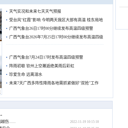
天气实况和未来七天天气预报
受台风“红霞”影响 今明两天我区大部有高温 桂东局地
有较强降雨
广西气象台26日17时00分继续发布高温四级预警
广西气象台2026年7月25日17时00分继续发布高温四级
船
预警
广西气象台7月24日17时发布高温四级预警
阵雨初歇 钦州上空邂逅绝美雨后彩虹
珍爱生命 远离溺水
未来7天广西多阵性降雨各地需抓紧做好“双抢”工作
境
→
.....
2022-11-19 10:15:18