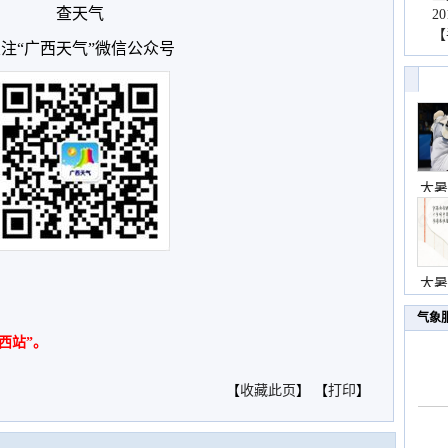
查天气
2
【
注“广西天气”微信公众号
大暑
大暑
气象
西站”。
【
收藏此页
】 【
打印
】