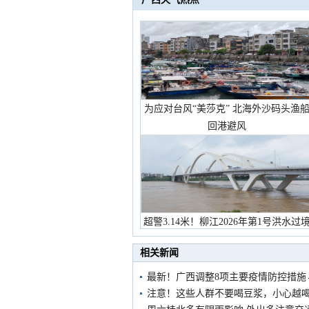
为应对台风“美莎克” 北海外沙码头渔
回港避风
超警3.14米！柳江2026年第1号洪水过
市民在堤岸见证汛况
相关新闻
最新！广西调整8项主要疫情防控措施
注意！这些人群不要喝豆浆，小心越喝越伤.