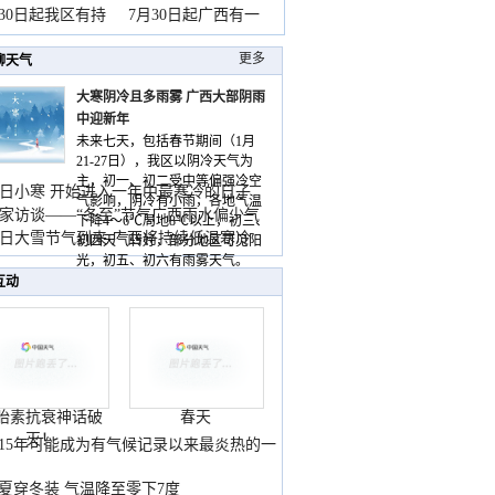
山
月30日起我区有持
7月30日起广西有一
更多
聊天气
大寒阴冷且多雨雾 广西大部阴雨
中迎新年
未来七天，包括春节期间（1月
21-27日），我区以阴冷天气为
主，初一、初二受中等偏强冷空
日小寒 开始进入一年中最寒冷的日子
气影响，阴冷有小雨，各地气温
家访谈——“冬至”节气广西雨水偏少气
下降4～6℃局地8℃以上，初三、
低
日大雪节气到来 广西将持续低温寒冷
初四天气转好，部分地区可见阳
气
光，初五、初六有雨雾天气。
互动
胎素抗衰神话破
春天
灭！
015年可能成为有气候记录以来最炎热的一
夏穿冬装 气温降至零下7度