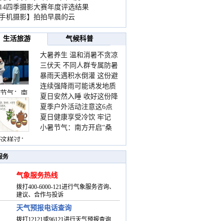
014四季摄影大赛年度评选结果
手机摄影】拍拍早晨的云
生活旅游
气候科普
大暑养生 温和消暑不贪凉
三伏天 不同人群专属防暑
暴雨天遇积水倒灌 这份避
要点请收好
连续强降雨可能诱发地质
险提示请收好
节气：南
夏日安然入睡 收好这份降
灾害 这些前兆要知道
夏季户外活动注意这6点
温小贴士
夏日健康享受冷饮 牢记
防暑健身两不误
小暑节气：南方开启“桑
“两注意一控制”
拿”模式 北方陆续进入雨
这样过：
季
服务
气象服务热线
拨打400-6000-121进行气象服务咨询、
建议、合作与投诉
天气预报电话查询
拨打12121或96121进行天气预报查询