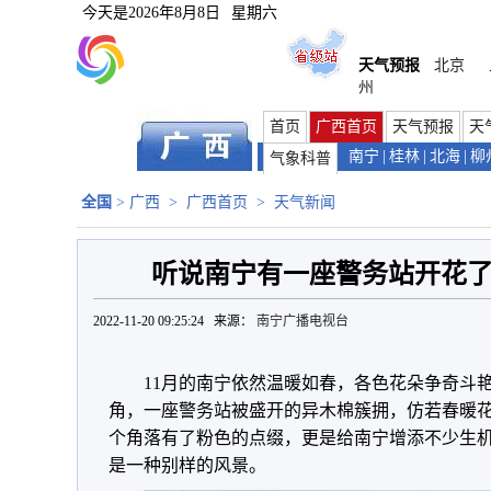
今天是
2026年8月8日
星期六
天气预报
北京
州
首页
广西首页
天气预报
天
南宁
|
桂林
|
北海
|
柳
气象科普
全国
>
广西
>
广西首页
>
天气新闻
听说南宁有一座警务站开花
2022-11-20 09:25:24 来源：
南宁广播电视台
11月的南宁依然温暖如春，各色花朵争奇斗
角，一座警务站被盛开的异木棉簇拥，仿若春暖
个角落有了粉色的点缀，更是给南宁增添不少生
是一种别样的风景。