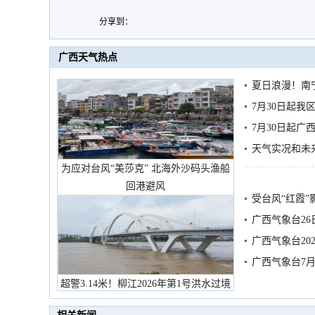
分享到：
广西天气热点
夏日浪漫！南
7月30日起
7月30日起
天气实况和未
为应对台风“美莎克” 北海外沙码头渔船
回港避风
受台风“红霞”
有较强降雨
广西气象台26
广西气象台20
预警
广西气象台7月
超警3.14米！柳江2026年第1号洪水过境
市民在堤岸见证汛况