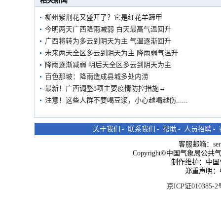
相关新闻
柳州紫荆花又盛开了？它是红花羊蹄甲
今明两天广西降雨减弱 白天最高气温回升
广西将转为多云到阴天为主 气温逐渐回升
未来两天全区多云到阴天为主 降雨弱气温升
降雨逐渐减弱 明后天全区多云到阴天为主
百色那坡：降雨造成县城多处内涝
最新！广西调整8项主要疫情防控措施→
注意！这些人群不要喝豆浆，小心越喝越伤......
关于我们
-
联系我们
-
帮助
-
人员招聘
-
客服邮箱：
se
Copyright©中国气象局公共气象服
制作维护：中国
郑重声明：
京ICP证010385-2