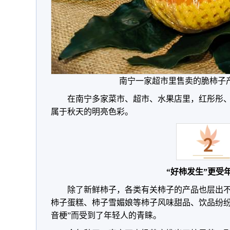
南宁一家超市里售卖的脆柿子产
在南宁多家菜市、超市、水果店里，红彤彤
属于秋天的明亮色彩。
“好柿发生”更受
除了新鲜柿子，各类有关柿子的产品也层出
柿子蛋糕、柿子雪媚娘等柿子风味甜品、饮品纷纷
音梗”而受到了年轻人的青睐。