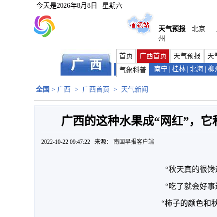
今天是
2026年8月8日
星期六
天气预报
北京
州
首页
广西首页
天气预报
天
南宁
|
桂林
|
北海
|
柳
气象科普
全国
>
广西
>
广西首页
>
天气新闻
广西的这种水果成“网红”，它
2022-10-22 09:47:22 来源：
南国早报客户端
“秋天真的很馋
“吃了就会好事
“柿子的颜色和