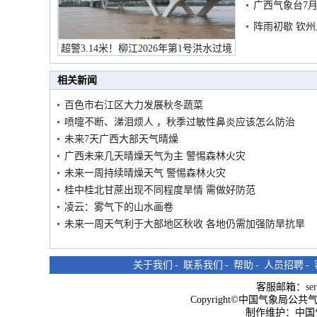
预警
广西气象台7月
阵雨初歇 钦
超警3.14米！柳江2026年第1号洪水过境
市民在堤岸见证汛况
相关新闻
百色市右江区大力发展秋冬蔬菜
喷嚏不断、涕泪烦人 ，秋季过敏性鼻炎应该怎么防治
未来7天广西大部天气晴燥
广西未来几天晴燥天气为主 警惕森林火灾
未来一周持续晴燥天气 警惕森林火灾
桂中桂北甘蔗出现不同程度旱情 需做好防范
凌云：雾气下的山水画卷
未来一周天气利于大部地区秋收 各地仍需加强防旱抗旱
关于我们
-
联系我们
-
帮助
-
人员招聘
-
客服邮箱：
se
Copyright©中国气象局公共气象服
制作维护：中国