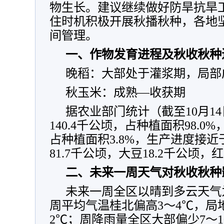
物生长。建议继续做好防旱抗旱
住时机积极开展秋播秋种，各地
间管理。
一、作物发育进程及秋收秋种
晚稻：大部处于灌浆期，局部
秋玉米：成熟—收获期
据农业部门统计（截至10月1
140.4千公顷，占种植面积98.0
占种植面积3.8%，生产进度接
81.7千公顷，大豆18.2千公顷，红
二、未来一周天气对秋收秋种
未来一周全区以晴到多云天气
周平均气温桂北偏高3～4℃，局
2℃；周降雨量全区大部偏少7～1