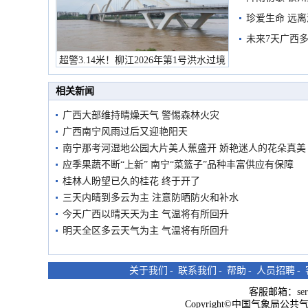
珍爱生命 远
未来7天广西
超警3.14米！柳江2026年第1号洪水过境
市民在堤岸见证汛况
相关新闻
广西大部维持晴燥天气 警惕森林火灾
广西南宁风雨过后又迎艳阳天
南宁那考河湿地公园大片美人蕉盛开 娇艳迷人的花朵真美
应季果蔬不断“上新” 南宁“菜篮子”品种丰富供应有保障
桂林人盼望已久的桂花 终于开了
三天内晴到多云为主 注意防晒防火和补水
今天广西以晴天天为主 气温将有所回升
明天全区多云天气为主 气温将有所回升
关于我们
-
联系我们
-
帮助
-
人员招聘
-
客服邮箱：
se
Copyright©中国气象局公共气象服