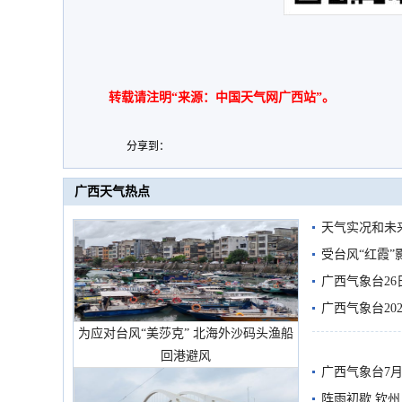
转载请注明“来源：中国天气网广西站”。
分享到：
广西天气热点
天气实况和未
受台风“红霞”
有较强降雨
广西气象台26
广西气象台20
为应对台风“美莎克” 北海外沙码头渔船
预警
回港避风
广西气象台7月
阵雨初歇 钦