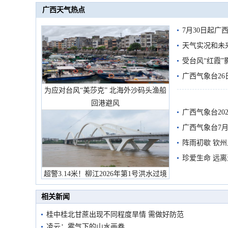
广西天气热点
7月30日起
天气实况和未
受台风“红霞”
有较强降雨
广西气象台26
为应对台风“美莎克” 北海外沙码头渔船
回港避风
广西气象台20
预警
广西气象台7月
阵雨初歇 钦
珍爱生命 远
超警3.14米！柳江2026年第1号洪水过境
市民在堤岸见证汛况
相关新闻
桂中桂北甘蔗出现不同程度旱情 需做好防范
凌云：雾气下的山水画卷