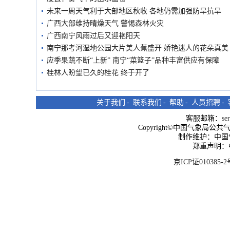
未来一周天气利于大部地区秋收 各地仍需加强防旱抗旱
广西大部维持晴燥天气 警惕森林火灾
广西南宁风雨过后又迎艳阳天
南宁那考河湿地公园大片美人蕉盛开 娇艳迷人的花朵真美
应季果蔬不断“上新” 南宁“菜篮子”品种丰富供应有保障
桂林人盼望已久的桂花 终于开了
关于我们
-
联系我们
-
帮助
-
人员招聘
-
客服邮箱：
se
Copyright©中国气象局公共气象服
制作维护：中国
郑重声明：
京ICP证010385-2