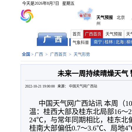
今天是
2026年8月7日
星期五
天气预报
北京
州
首页
广西首页
天气预报
天
南宁
|
桂林
|
北海
|
柳
气象科普
全国
>
广西
>
广西首页
>
天气形势
未来一周持续晴燥天气 
2022-10-21 19:00:00 来源：
中国天气网广西站
中国天气网广西站讯 本周（10
温：桂西大部及桂东北局部16～2
24℃，与常年同期相比，桂东北偏高
桂南大部偏低0.7～3.6℃、局