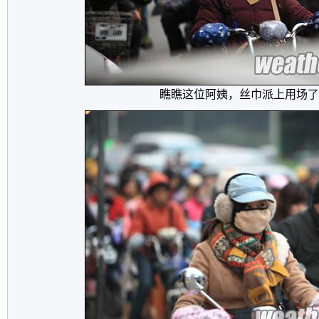
瞧瞧这位阿姨，丝巾派上用场了