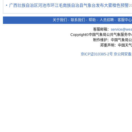
广西壮族自治区河池市环江毛南族自治县气象台发布大雾橙色预警
2
关于我们
-
联系我们
-
帮助
-
人员招聘
-
客服中心
客服邮箱：
service@wea
Copyright©中国气象局公共气象服务中心 All
制作维护：中国气象局公
郑重声明：中国天气
京ICP证010385-2号
京公网安备11