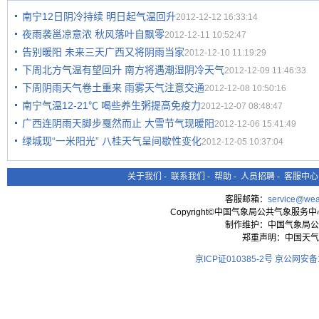
南宁12日阴冷持续 明日起气温回升
2012-12-12 16:33:14
夜雨袭邕凉意浓 秋风落叶自飘零
2012-12-11 10:52:47
告别暖阳 未来三天广西又将阴雨当家
2012-12-10 11:19:29
下周北方气温有望回升 南方将遇潮湿阴冷天气
2012-12-09 11:46:33
下周阴雨天气卷土重来 雨雾天气注意交通
2012-12-08 10:50:16
南宁气温12-21℃ 喝些养生粥提高免疫力
2012-12-07 08:48:47
广西连阴雨天脚步戛然而止 大雪节气现暖阳
2012-12-06 15:41:49
绿城现“一米阳光” 八桂天气呈间歇性变化
2012-12-05 10:37:04
关于我们
-
联系我们
-
帮助
-
人员招聘
-
客服中心
客服邮箱：
service@wea
Copyright©中国气象局公共气象服务中心 All
制作维护：中国气象局公
郑重声明：中国天气
京ICP证010385-2号
京公网安备11