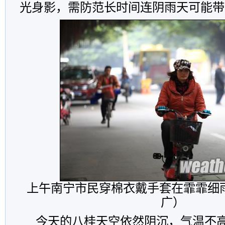
光身影，需防范长时间连阴雨天可能带
上午南宁市民穿棉衣戴手套在霏霏细
广）
今天的八桂天空依然阴沉，气温不高