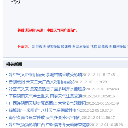
琴）
转载请注明“来源：中国天气网广西站”。
分享到：
新浪微博
搜狐微博
腾讯微博
网易微博
飞信
凤凰微博
和讯微博
相关新闻
冷空气又带来阴雨天 恭城柑橘采收受影响
2012-12-11 15:17:45
告别暖阳 未来三天广西又将阴雨当家
2012-12-10 11:19:29
冷空气又来 忽凉忽热日子里多喝开水能暖身
2012-12-10 10:56:40
下周阴雨天气卷土重来 雨雾天气注意交通
2012-12-08 10:50:16
广西连阴雨天脚步戛然而止 大雪节气现暖阳
2012-12-06 15:41:49
绿城现“一米阳光” 八桂天气呈间歇性变化
2012-12-05 10:37:04
南宁久雨今晨暂停歇 天气多变外出伞随行
2012-12-04 11:56:17
冷空气频频影响广西 中医倡导冬天赖床益健康
2012-12-04 10:35:28