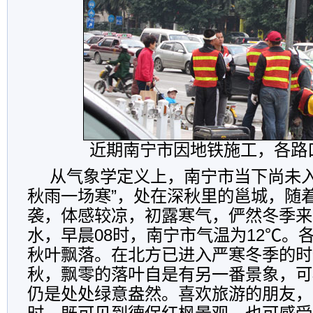
近期南宁市因地铁施工，各路
从气象学定义上，南宁市当下尚未入
秋雨一场寒”，处在深秋里的邕城，随
袭，体感较凉，初露寒气，俨然冬季来
水，早晨08时，南宁市气温为12℃。
秋叶飘落。在北方已进入严寒冬季的时
秋，飘零的落叶自是有另一番景象，可
仍是处处绿意盎然。喜欢旅游的朋友，