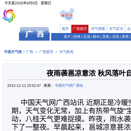
今天是
2026年8月9日
星期日
首页
广西首页
天气预报
天气实况
台
南宁
|
桂林
|
北海
|
柳州
|
百色
|
河池
|
来宾
|
中国天气网
>
广西
>
广西首页
>
天气新闻
夜雨袭邕凉意浓 秋风落叶
2012-12-11 10:52:47 来源：
中国天气网广西站
中国天气网广西站讯 近期正是冷暖
期，天气变化无常，加上有热带气旋“
动，八桂天气更难捉摸。昨夜，雨水袭
下了一整夜。早晨起来，邕城凉意甚浓