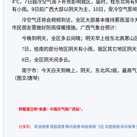
4℃，7日弱冷空气南下补充影响我区，届时，桂东北将有
有小雨。9日前广西大部以阴天为主，10日，受冷空气影
冷空气还将会频频到访，全区大部基本维持雾雨湿冷
市民朋友需做好防雨保暖措施。广西气象台预计：
今晚到明天，全区多云间晴；明天早上桂东北高寒山
7日，桂南的部分地区阴天有小雨，我区其它地区阴
8日，全区阴天间多云。
南宁市：
今天白天到晚上，阴天，东北风2级，最高气温
（图文/唐琴)
转载请注明“来源：中国天气网广西站”。
分享到：
新浪微博
搜狐微博
腾讯微博
网易微博
飞信
凤凰微博
和讯微博