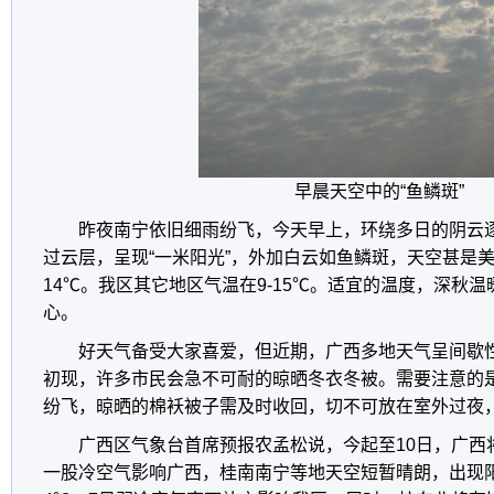
早晨天空中的“鱼鳞斑”
昨夜南宁依旧细雨纷飞，今天早上，环绕多日的阴云
过云层，呈现“一米阳光”，外加白云如鱼鳞斑，天空甚是美
14℃。我区其它地区气温在9-15℃。适宜的温度，深秋
心。
好天气备受大家喜爱，但近期，广西多地天气呈间歇
初现，许多市民会急不可耐的晾晒冬衣冬被。需要注意的
纷飞，晾晒的棉袄被子需及时收回，切不可放在室外过夜，
广西区气象台首席预报农孟松说，今起至10日，广西
一股冷空气影响广西，桂南南宁等地天空短暂晴朗，出现阳