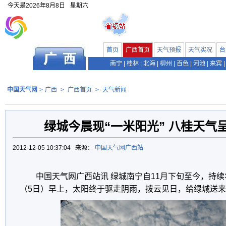
今天是
2026年8月8日
星期六
首页
广西首页
天气预报
天气实况
台
南宁
|
桂林
|
北海
|
柳州
|
百色
|
河池
|
来宾
|
中国天气网
>
广西
>
广西首页
>
天气新闻
绿城今晨现“一米阳光” 八桂天气
2012-12-05 10:37:04 来源：
中国天气网广西站
中国天气网广西站讯 绿城南宁自11月下旬至今，持续
（5日）早上，太阳终于驱走阴雨，拨云见日，给绿城送