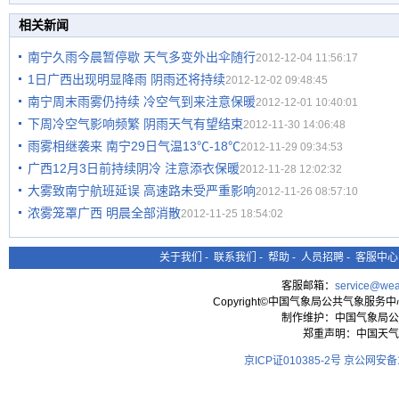
相关新闻
南宁久雨今晨暂停歇 天气多变外出伞随行
2012-12-04 11:56:17
1日广西出现明显降雨 阴雨还将持续
2012-12-02 09:48:45
南宁周末雨雾仍持续 冷空气到来注意保暖
2012-12-01 10:40:01
下周冷空气影响频繁 阴雨天气有望结束
2012-11-30 14:06:48
雨雾相继袭来 南宁29日气温13℃-18℃
2012-11-29 09:34:53
广西12月3日前持续阴冷 注意添衣保暖
2012-11-28 12:02:32
大雾致南宁航班延误 高速路未受严重影响
2012-11-26 08:57:10
浓雾笼罩广西 明晨全部消散
2012-11-25 18:54:02
关于我们
-
联系我们
-
帮助
-
人员招聘
-
客服中心
客服邮箱：
service@wea
Copyright©中国气象局公共气象服务中心 All
制作维护：中国气象局公
郑重声明：中国天气
京ICP证010385-2号
京公网安备11