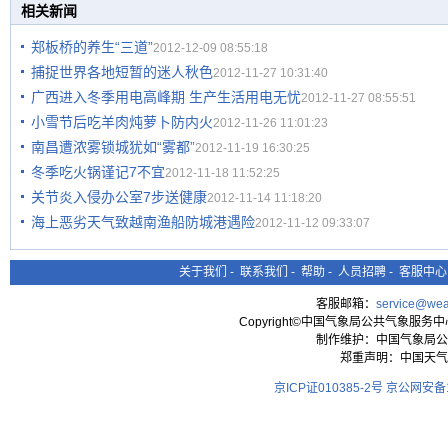
相关新闻
郑板桥的养生“三道”
2012-12-09 08:55:18
捕捉世界各地短暂的迷人秋色
2012-11-27 10:31:40
广西进入冬季用电高峰期 生产生活用电无忧
2012-11-27 08:55:51
小雪节后吃羊肉炖萝卜防内火
2012-11-26 11:01:23
南昌遭浓雾锁城犹如“雾都”
2012-11-19 16:30:25
冬季吃火锅谨记7不宜
2012-11-18 11:52:25
关节炎入侵办公室7步送健康
2012-11-14 11:18:20
海上恶劣天气致越南渔船防城港遇险
2012-11-12 09:33:07
关于我们
-
联系我们
-
帮助
-
人员招聘
-
客服中心
客服邮箱：
service@wea
Copyright©中国气象局公共气象服务中心 All
制作维护：中国气象局公
郑重声明：中国天气
京ICP证010385-2号
京公网安备11