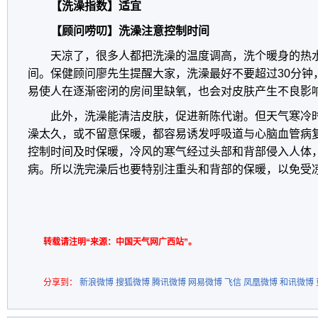
【洗澡指数】适宜
【顾问唠叨】洗澡注意控制时间
天凉了，很多人都把洗澡的温度调高，洗个暖身的热
间。保健顾问廖先生提醒大家，洗澡最好不要超过30分钟
易使人在逐渐密闭的房间里缺氧，也会对皮肤产生不良影
此外，洗澡能清洁皮肤，促进新陈代谢。但天气寒冷
澡太久，或不留意保暖，都容易诱发呼吸道与心脑血管病
控制时间及时保暖，冷风的寒气经过头部和背部侵入人体
病。所以洗完澡后也要特别注重头和背部的保暖，以免受凉
转载请注明“来源：中国天气网广西站”。
分享到：
新浪微博
搜狐微博
腾讯微博
网易微博
飞信
凤凰微博
和讯微博