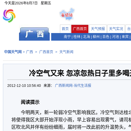
今天是
2026年8月7日
星期五
首页
广西首页
天气预报
天气实况
台
南宁
|
桂林
|
北海
|
柳州
|
百色
|
河池
|
来宾
|
中国天气网
>
广西
>
广西首页
>
天气新闻
冷空气又来 忽凉忽热日子里多喝
2012-12-10 10:56:40 来源：
广西新闻网-当代生活报
阅读提示
今明两天，新一轮弱冷空气影响我区。冷空气到达桂
将使得我区大部开始浮现小雨，早上容易出现雾气，请司
区吹北风并伴有纷纷细雨，届时将一改此前的升温势头，