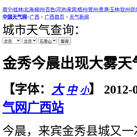
南宁
|
桂林
|
北海
|
柳州
|
百色
|
河池
|
来宾
|
梧州
|
贺州
|
贵港
|
玉林
|
钦州
|
防
中国天气网
>
广西
>
广西首页
>
天气新闻
城市天气查询：
金秀今晨出现大雾天
【字体：
】
2012
大
中
小
气网广西站
今晨，来宾金秀县城又一