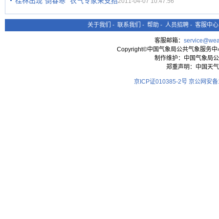
桂林出现“倒春寒” 农气专家来支招
2011-04-07 10:47:56
关于我们
-
联系我们
-
帮助
-
人员招聘
-
客服中心
客服邮箱：
service@wea
Copyright©中国气象局公共气象服务中心 All
制作维护：中国气象局公
郑重声明：中国天气
京ICP证010385-2号
京公网安备11