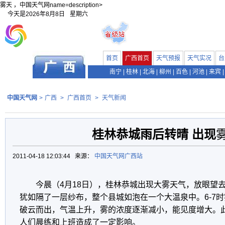
雾天 ，中国天气网name=description>
今天是
2026年8月8日
星期六
首页
广西首页
天气预报
天气实况
台
南宁
|
桂林
|
北海
|
柳州
|
百色
|
河池
|
来宾
|
中国天气网
>
广西
>
广西首页
>
天气新闻
桂林恭城雨后转晴 出现
2011-04-18 12:03:44 来源：
中国天气网广西站
今晨（4月18日），桂林恭城出现大雾天气，放眼望
犹如隔了一层纱布，整个县城如泡在一个大温泉中。6-7
破云而出，气温上升，雾的浓度逐渐减小，能见度增大。
人们晨练和上班造成了一定影响。