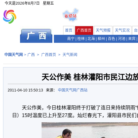
今天是
2026年8月7日
星期五
首页
广西首页
天气预报
天气实况
台
南宁
|
桂林
|
北海
|
柳州
|
百色
|
河池
|
来宾
|
中国天气网
>
广西
>
广西首页
>
天气新闻
天公作美 桂林灌阳市民江边
2011-04-10 15:50:13 来源：
中国天气网广西站
天公作美，今日桂林灌阳终于打破了连日来持续阴雨“倒
日）15时温度已上升至27度。灿烂春光下，灌阳县市民