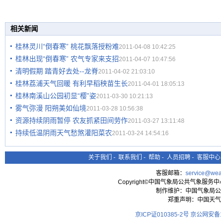
相关新闻
桂林灵川“倒春寒” 桃花飘落授粉难
2011-04-08 10:42:25
桂林出现“倒春寒” 农气专家来支招
2011-04-07 10:47:56
清明假期 踏青好去处--龙脊
2011-04-02 21:03:10
桂林荔浦天气回暖 有利早稻秧苗生长
2011-04-01 18:05:13
桂林南溪山公园初显“樱”姿
2011-03-30 10:21:13
雾气弥漫 阳朔美如仙境
2011-03-28 10:56:38
资源持续阴雨暂停 农友抓紧田间劳作
2011-03-27 13:11:48
持续低温阴雨天气愁煞灌阳菜农
2011-03-24 14:54:16
关于我们
-
联系我们
-
帮助
-
人员招聘
-
客服中心
客服邮箱：
service@wea
Copyright©中国气象局公共气象服务中心 All
制作维护：中国气象局公
郑重声明：中国天气
京ICP证010385-2号
京公网安备11