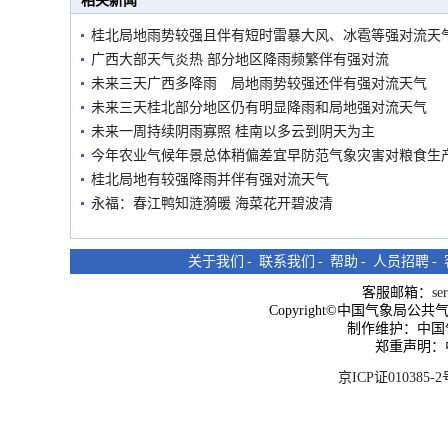
相关新闻
桂北局地雨势较强且伴有短时雷暴大风、冰雹等强对流天
广西大部天气炎热 部分地区降雨频繁伴有强对流
未来三天广西多降雨 局地雨势较强还伴有强对流天气
未来三天桂北部分地区仍有明显降雨和局地强对流天气
未来一周持续阴雨寡照 桂南以多云到阴天为主
今年农业气候年景总体稍偏差宜早防范气象灾害对粮食生
桂北局地有较强降雨并伴有强对流天气
永福：春江鸭知涟漪暖 海菜花开碧波清
关于我们
-
联系我们
-
帮助
-
人员招聘
-
客服邮箱：
se
Copyright©中国气象局公共气象服
制作维护：中国
郑重声明：
京ICP证010385-2