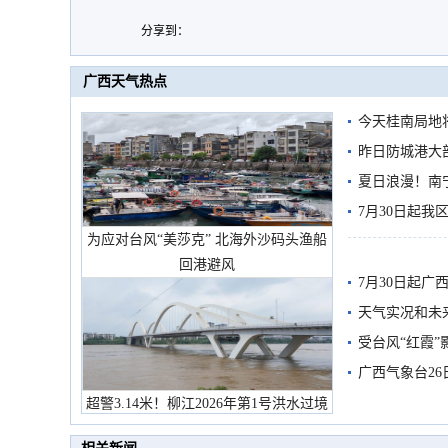
分享到：
广西天气热点
今天桂南局地将
需继续防范
昨日防城港大
雨
夏日浪漫！南
7月30日起
为应对台风“美莎克” 北海外沙码头渔船
回港避风
7月30日起
天气实况和未
受台风“红霞”
有较强降雨
广西气象台26
超警3.14米！柳江2026年第1号洪水过境
市民在堤岸见证汛况