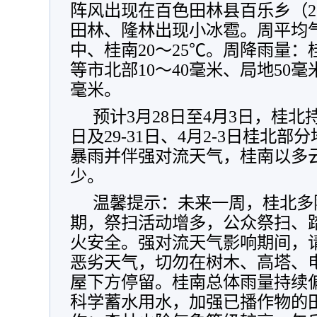
阵风出现在百色田林县百乐乡（26
田林、隆林出现小冰雹。周平均气
中、桂南20～25℃。周降雨量
等市北部10～40毫米、局地50
毫米。
预计3月28日至4月3日，桂北
日及29-31日、4月2-3日桂北
暴雨并伴强对流天气，桂南以多
少。
温馨提示：未来一周，桂北多
期，祭扫活动增多，公众祭扫、
火安全。
强对流天气影响期间，
恶劣天气，切勿在树木、高塔、
屋下方停留。
桂南总体雨量持续
科学蓄水用水，加强已播作物的