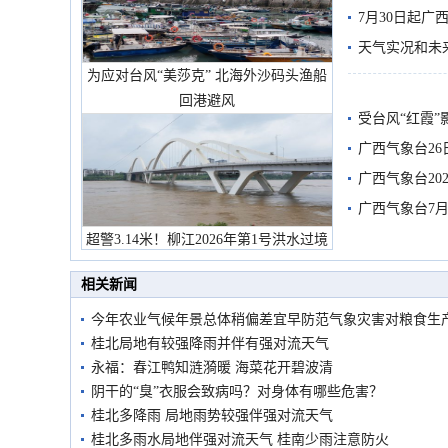
7月30日起
天气实况和未
为应对台风“美莎克” 北海外沙码头渔船
回港避风
受台风“红霞”
有较强降雨
广西气象台26
广西气象台20
预警
广西气象台7月
超警3.14米！柳江2026年第1号洪水过境
市民在堤岸见证汛况
相关新闻
今年农业气候年景总体稍偏差宜早防范气象灾害对粮食生
桂北局地有较强降雨并伴有强对流天气
永福：春江鸭知涟漪暖 海菜花开碧波清
阴干的“臭”衣服会致病吗？对身体有哪些危害？
桂北多降雨 局地雨势较强伴强对流天气
桂北多雨水局地伴强对流天气 桂南少雨注意防火