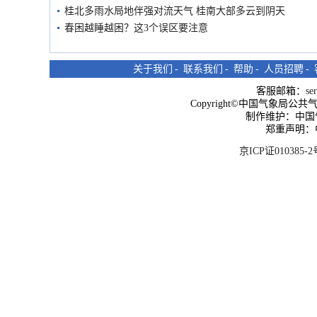
桂北多雨水局地伴强对流天气 桂南大部多云到阴天
春困越睡越困？这3个误区要注意
关于我们
-
联系我们
-
帮助
-
人员招聘
-
客服邮箱：
se
Copyright©中国气象局公共气象服
制作维护：中国
郑重声明：
京ICP证010385-2