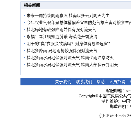
相关新闻
未来一周持续阴雨寡照 桂南以多云到阴天为主
今年农业气候年景总体稍偏差宜早防范气象灾害对粮食生
桂北局地有较强降雨并伴有强对流天气
永福：春江鸭知涟漪暖 海菜花开碧波清
阴干的“臭”衣服会致病吗？对身体有哪些危害？
桂北多降雨 局地雨势较强伴强对流天气
桂北多雨水局地伴强对流天气 桂南少雨注意防火
桂北多雨水局地伴强对流天气 桂南大部多云到阴天
关于我们
-
联系我们
-
帮助
-
人员招聘
-
客服邮箱：
se
Copyright©中国气象局公共气象服
制作维护：中国
郑重声明：
京ICP证010385-2