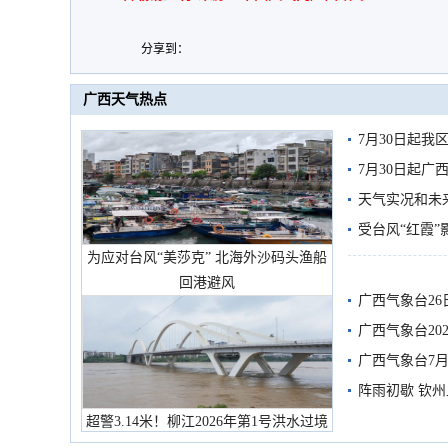
分享到：
广西天气热点
7月30日起
7月30日起
天气实况和未
受台风“红霞”
为应对台风“美莎克” 北海外沙码头渔船
有较强降雨
回港避风
广西气象台26
广西气象台20
预警
广西气象台7月
阵雨初歇 钦
超警3.14米！柳江2026年第1号洪水过境
市民在堤岸见证汛况