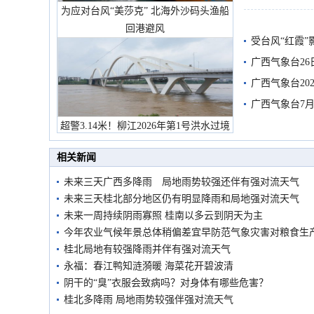
为应对台风“美莎克” 北海外沙码头渔船
回港避风
受台风“红霞”
有较强降雨
广西气象台26
广西气象台20
预警
广西气象台7月
超警3.14米！柳江2026年第1号洪水过境
市民在堤岸见证汛况
相关新闻
未来三天广西多降雨 局地雨势较强还伴有强对流天气
未来三天桂北部分地区仍有明显降雨和局地强对流天气
未来一周持续阴雨寡照 桂南以多云到阴天为主
今年农业气候年景总体稍偏差宜早防范气象灾害对粮食生
桂北局地有较强降雨并伴有强对流天气
永福：春江鸭知涟漪暖 海菜花开碧波清
阴干的“臭”衣服会致病吗？对身体有哪些危害？
桂北多降雨 局地雨势较强伴强对流天气