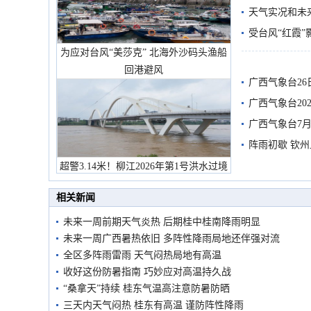
天气实况和未
受台风“红霞”
为应对台风“美莎克” 北海外沙码头渔船
有较强降雨
回港避风
广西气象台26
广西气象台20
预警
广西气象台7月
阵雨初歇 钦
超警3.14米！柳江2026年第1号洪水过境
市民在堤岸见证汛况
相关新闻
未来一周前期天气炎热 后期桂中桂南降雨明显
未来一周广西暑热依旧 多阵性降雨局地还伴强对流
全区多阵雨雷雨 天气闷热局地有高温
收好这份防暑指南 巧妙应对高温持久战
“桑拿天”持续 桂东气温高注意防暑防晒
三天内天气闷热 桂东有高温 谨防阵性降雨