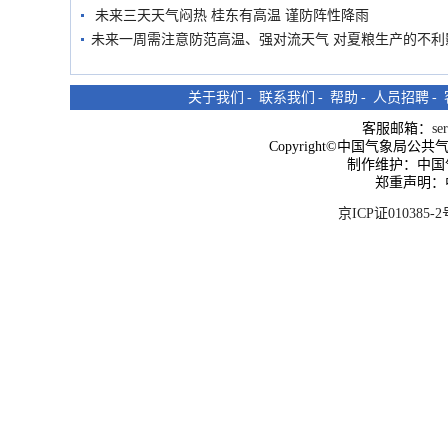
未来三天天气闷热 桂东有高温 谨防阵性降雨
未来一周需注意防范高温、强对流天气 对夏粮生产的不利
关于我们
-
联系我们
-
帮助
-
人员招聘
-
客服邮箱：
se
Copyright©中国气象局公共气象服
制作维护：中国
郑重声明：
京ICP证010385-2